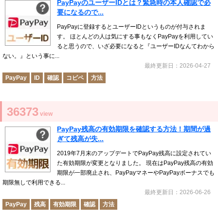
PayPayのユーザーIDとは？緊急時の本人確認で必
要になるので...
PayPayに登録するとユーザーIDというものが付与されま
す。 ほとんどの人は気にする事もなくPayPayを利用してい
ると思うので、いざ必要になると『ユーザーIDなんてわから
ない。』という事に...
最終更新日：2026-04-27
PayPay
ID
確認
コピペ
方法
36373
view
PayPay残高の有効期限を確認する方法！期間が過
ぎて残高が失...
2019年7月末のアップデートでPayPay残高に設定されてい
た有効期限が変更となりました。 現在はPayPay残高の有効
期限が一部廃止され、PayPayマネーやPayPayボーナスでも
期限無しで利用できる...
最終更新日：2026-06-26
PayPay
残高
有効期限
確認
方法