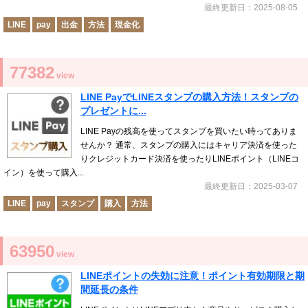
最終更新日：2025-08-05
LINE
pay
出金
方法
現金化
77382
view
LINE PayでLINEスタンプの購入方法！スタンプの
プレゼントに...
LINE Payの残高を使ってスタンプを買いたい時ってありま
せんか？ 通常、スタンプの購入にはキャリア決済を使った
りクレジットカード決済を使ったりLINEポイント（LINEコ
イン）を使って購入...
最終更新日：2025-03-07
LINE
pay
スタンプ
購入
方法
63950
view
LINEポイントの失効に注意！ポイント有効期限と期
間延長の条件