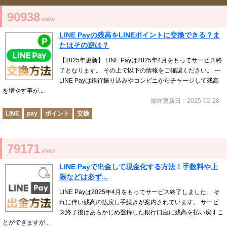
90938
view
LINE Payの残高をLINEポイントに交換できる？ま
たはその逆は？
【2025年更新】 LINE Payは2025年4月をもってサービス終
了となります。 その上で以下の情報をご確認ください。 ---
LINE Payは銀行振り込みやコンビニからチャージして残高
を増やす事が...
最終更新日：2025-02-28
LINE
pay
ポイント
交換
79171
view
LINE Payで出金して現金化する方法！手数料や上
限などは必ず...
LINE Payは2025年4月をもってサービス終了しました。 そ
れに伴い残高の払戻し手続きが案内されています。 サービ
ス終了後はあらかじめ登録した銀行口座に残高を払い戻すこ
とができますが...