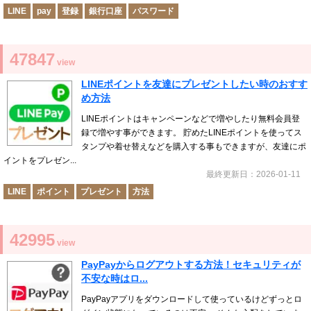
LINE
pay
登録
銀行口座
パスワード
47847
view
LINEポイントを友達にプレゼントしたい時のおすす
め方法
LINEポイントはキャンペーンなどで増やしたり無料会員登
録で増やす事ができます。 貯めたLINEポイントを使ってス
タンプや着せ替えなどを購入する事もできますが、友達にポ
イントをプレゼン...
最終更新日：2026-01-11
LINE
ポイント
プレゼント
方法
42995
view
PayPayからログアウトする方法！セキュリティが
不安な時はロ...
PayPayアプリをダウンロードして使っているけどずっとロ