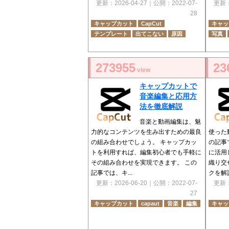
更新：
2026-04-27
｜公開：
2022-07-
更新
28
キャップカット
CapCut
キャッ
テンプレート
出てこない
原因
写真
273955
23
view
キャップカットで
音楽編集と応用方
法を徹底解説
音楽と動画編集は、魅
力的なコンテンツを生み出すための最良
使った
の組み合わせでしょう。 キャップカッ
の記事
トを利用すれば、編集初心者でも手軽に
に活用
その組み合わせを実現できます。 この
織り交
記事では、キ...
クを解説
更新：
2026-06-20
｜公開：
2022-07-
更新
27
キャップカット
capaut
音楽
編集
キャッ