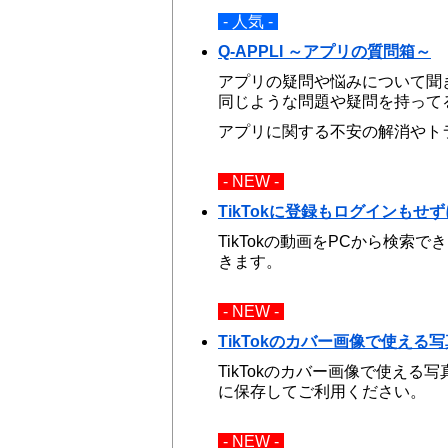
- 人気 -
Q-APPLI ～アプリの質問箱～
アプリの疑問や悩みについて聞
同じような問題や疑問を持って
アプリに関する不安の解消やト
- NEW -
TikTokに登録もログインも
TikTokの動画をPCから検
きます。
- NEW -
TikTokのカバー画像で使える
TikTokのカバー画像で使え
に保存してご利用ください。
- NEW -