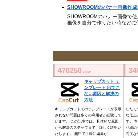
SHOWROOMのバナー画像作
SHOWROOMのバナー画像で
画像を自分で作りたい時などに
470250
34
view
キャップカット テ
ンプレート 出てこ
ない原因と解決の
方法
キャップカットでのテンプレートが表示
したモ
されない問題は多くの利用者が経験して
な仕上
います。 この記事では、具体的な原因
す。 
から解決のステップまで、詳しく説明い
り組め
たします。 無料で手軽に編集が...
高度なテ