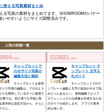
成に使える写真素材まとめ
使える写真の素材をまとめてます。SHOWROOMのバナー
使いやすいようにサイズ調整済みです。
人気の投稿一覧
5904
313821
view
view
キャップカットで
キャップカット テ
のモザイク写真の
ンプレート 文字入
編集方法と秘訣
れガイド
キャップカットを使用
キャップカットでのテ
ザイク写真の編集は、プロのよう
ンプレート編集と文字の追加が今まで悩
がりを期待している方々に最適で
みだったあなたへ。 動画編集でよりプ
本記事では、初心者でも手軽に取
ロフェッショナルな映像を作成するため
る基本的な追従方法から、さらに
のガイドを紹介します。 アプリの基本
クニ...
的な使い方...