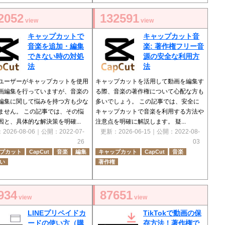
2052
132591
view
view
キャップカットで
キャップカット音
音楽を追加・編集
楽: 著作権フリー音
できない時の対処
源の安全な利用方
法
法
ユーザーがキャップカットを使用
キャップカットを活用して動画を編集す
画編集を行っていますが、音楽の
る際、音楽の著作権について心配な方も
編集に関して悩みを持つ方も少な
多いでしょう。 この記事では、安全に
ません。 この記事では、その悩
キャップカットで音楽を利用する方法や
因と、具体的な解決策を明確...
注意点を明確に解説します。 疑...
：
2026-08-06
｜公開：
2022-07-
更新：
2026-06-15
｜公開：
2022-08-
26
03
プカット
CapCut
音楽
編集
キャップカット
CapCut
音楽
い
著作権
934
87651
view
view
LINEプリペイドカ
TikTokで動画の保
ードの使い方（購
存方法！著作権で