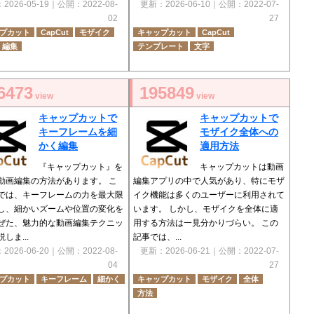
：
2026-05-19
｜公開：
2022-08-
更新：
2026-06-10
｜公開：
2022-07-
02
27
プカット
CapCut
モザイク
キャップカット
CapCut
編集
テンプレート
文字
6473
195849
view
view
キャップカットで
キャップカットで
キーフレームを細
モザイク全体への
かく編集
適用方法
『キャップカット』を
キャップカットは動画
動画編集の方法があります。 こ
編集アプリの中で人気があり、特にモザ
では、キーフレームの力を最大限
イク機能は多くのユーザーに利用されて
し、細かいズームや位置の変化を
います。 しかし、モザイクを全体に適
ぜた、魅力的な動画編集テクニッ
用する方法は一見分かりづらい。 この
しま...
記事では、...
：
2026-06-20
｜公開：
2022-08-
更新：
2026-06-21
｜公開：
2022-07-
04
27
プカット
キーフレーム
細かく
キャップカット
モザイク
全体
方法