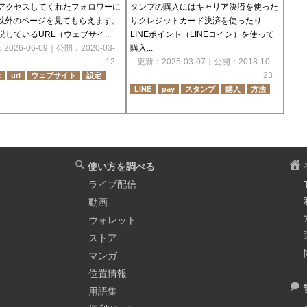
アクセスしてくれたフォロワーに
タンプの購入にはキャリア決済を使った
Tok以外のページを見てもらえます。
りクレジットカード決済を使ったり
説しているURL（ウェブサイ...
LINEポイント（LINEコイン）を使って
：
2026-06-09
｜公開：
2020-03-
購入...
12
更新：
2025-03-07
｜公開：
2018-10-
23
k
url
ウェブサイト
設定
LINE
pay
スタンプ
購入
方法
使い方を調べる
ライブ配信
動画
ウォレット
ストア
マンガ
位置情報
用語集