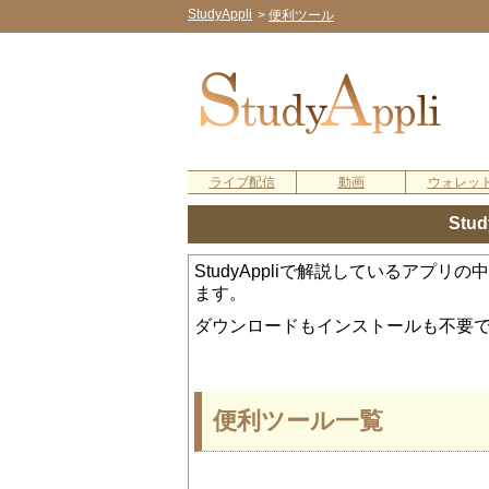
StudyAppli
>
便利ツール
ライブ配信
動画
ウォレッ
Stu
StudyAppliで解説しているア
ます。
ダウンロードもインストールも不要
便利ツール一覧