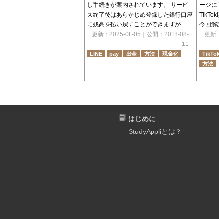
し手続きが案内されています。 サービ
ージに
ス終了後はあらかじめ登録した銀行口座
Tik
に残高を払い戻すことができますが...
今回解
更新：
2025-08-05
｜公開：
2018-08-
更新
11
LINE
pay
出金
方法
現金化
TikTo
方法
はじめに
StudyAppliとは？