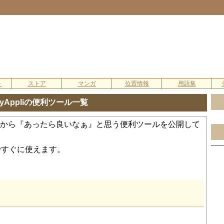
ト
ストア
マンガ
位置情報
用語集
dyAppliの便利ツール一覧
プリの中から『あったら良いなぁ』と思う便利ツールを公開して
ですぐに使えます。