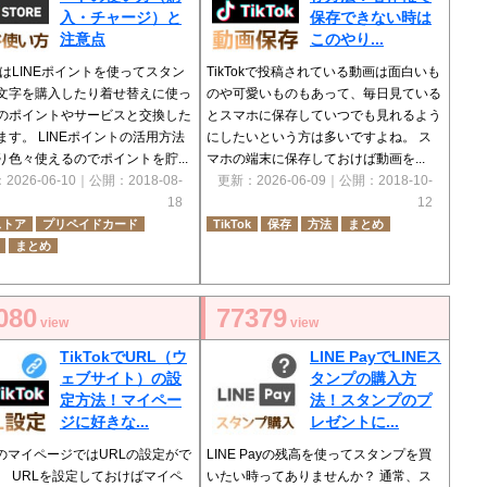
入・チャージ）と
保存できない時は
注意点
このやり...
ではLINEポイントを使ってスタン
TikTokで投稿されている動画は面白いも
文字を購入したり着せ替えに使っ
のや可愛いものもあって、毎日見ている
のポイントやサービスと交換した
とスマホに保存していつでも見れるよう
ます。 LINEポイントの活用方法
にしたいという方は多いですよね。 ス
り色々使えるのでポイントを貯...
マホの端末に保存しておけば動画を...
：
2026-06-10
｜公開：
2018-08-
更新：
2026-06-09
｜公開：
2018-10-
18
12
ストア
プリペイドカード
TikTok
保存
方法
まとめ
まとめ
080
77379
view
view
TikTokでURL（ウ
LINE PayでLINEス
ェブサイト）の設
タンプの購入方
定方法！マイペー
法！スタンプのプ
ジに好きな...
レゼントに...
okのマイページではURLの設定がで
LINE Payの残高を使ってスタンプを買
。 URLを設定しておけばマイペ
いたい時ってありませんか？ 通常、ス