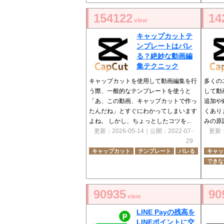
154122
14
view
キャップカットテ
ンプレートはバレ
る？絶妙な動画編
集テクニック
キャップカットを使用して動画編集を行
多くの
う際、一般的なテンプレートを使うと
して動
「あ、この動画、キャップカットで作っ
追加や
たんだね」とすぐにわかってしまいます
くあり
よね。 しかし、ちょっとしたコツを...
みの原
更新：
2026-05-14
｜公開：
2022-07-
更新
29
キャップカット
テンプレート
バレる
キャッ
できな
90935
90
view
LINE Payの残高を
LINEポイントに交