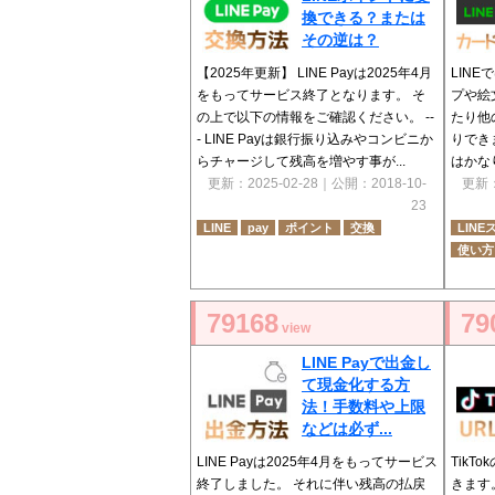
換できる？または
その逆は？
【2025年更新】 LINE Payは2025年4月
LINE
をもってサービス終了となります。 そ
プや絵
の上で以下の情報をご確認ください。 --
たり他
- LINE Payは銀行振り込みやコンビニか
りでき
らチャージして残高を増やす事が...
はかな
更新：
2025-02-28
｜公開：
2018-10-
更新
23
LINE
pay
ポイント
交換
LINE
使い方
79168
79
view
LINE Payで出金し
て現金化する方
法！手数料や上限
などは必ず...
LINE Payは2025年4月をもってサービス
TikT
終了しました。 それに伴い残高の払戻
きます