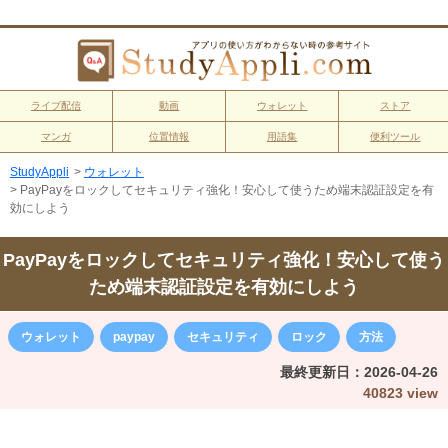
ライブ配信
動画
ウォレット
ストア
マンガ
位置情報
用語集
便利ツール
StudyAppli
>
ウォレット
>
PayPayをロックしてセキュリティ強化！安心して使うため端末認証設定を有
効にしよう
PayPayをロックしてセキュリティ強化！安心して使う
ため端末認証設定を有効にしよう
ウォレット
paypay
セキュリティ
ロック
方法
最終更新日：
2026-04-26
40823 view