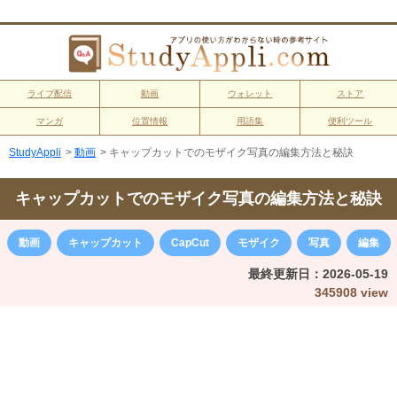
ライブ配信
動画
ウォレット
ストア
マンガ
位置情報
用語集
便利ツール
StudyAppli
>
動画
>
キャップカットでのモザイク写真の編集方法と秘訣
キャップカットでのモザイク写真の編集方法と秘訣
動画
キャップカット
CapCut
モザイク
写真
編集
最終更新日：
2026-05-19
345908 view