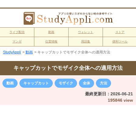
ライブ配信
動画
ウォレット
ストア
マンガ
位置情報
用語集
便利ツール
StudyAppli
>
動画
>
キャップカットでモザイク全体への適用方法
キャップカットでモザイク全体への適用方法
動画
キャップカット
モザイク
全体
方法
最終更新日：
2026-06-21
195846 view