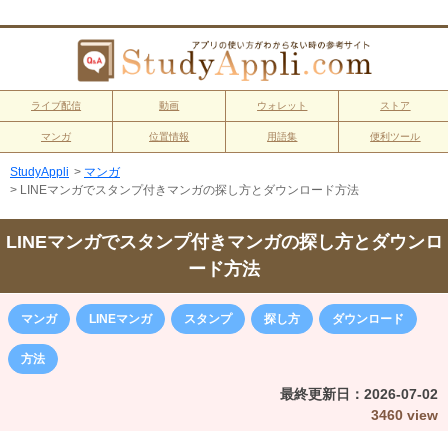
ライブ配信
動画
ウォレット
ストア
マンガ
位置情報
用語集
便利ツール
StudyAppli
>
マンガ
>
LINEマンガでスタンプ付きマンガの探し方とダウンロード方法
LINEマンガでスタンプ付きマンガの探し方とダウンロ
ード方法
マンガ
LINEマンガ
スタンプ
探し方
ダウンロード
方法
最終更新日：
2026-07-02
3460 view