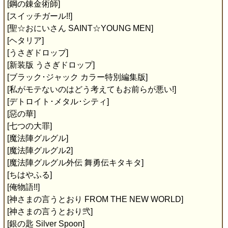
[鋼の錬金術師]
[スイッチガール!!]
[聖☆おにいさん SAINT☆YOUNG MEN]
[ヘタリア]
[うさぎドロップ]
[新装版 うさぎドロップ]
[ブラック･ジャック カラー特別編集版]
[私がモテないのはどう考えてもお前らが悪い!]
[デトロイト･メタル･シティ]
[惡の華]
[七つの大罪]
[魔法陣グルグル]
[魔法陣グルグル2]
[魔法陣グルグル外伝 舞勇伝キタキタ]
[ちはやふる]
[俺物語!!]
[神さまの言うとおり FROM THE NEW WORLD]
[神さまの言うとおり弐]
[銀の匙 Silver Spoon]