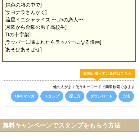
[鈍色の箱の中で]
[サヨナラさんかく]
[流星イニシャライズ 〜1/5の恋人〜]
[月曜から金曜の男子高校生]
[Dの十字架]
[ラッパーに噛まれたらラッパーになる漫画]
[あそびあそばせ]
疑問が残っている時はこちら
他の人がよく使うキーワードで簡単検索できます
LINEマンガ
スタンプ
探し方
ダウンロード
方法
無料キャンペーンでスタンプをもらう方法