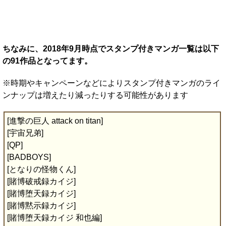
ちなみに、2018年9月時点でスタンプ付きマンガ一覧は以下
の91作品となってます。
※時期やキャンペーンなどによりスタンプ付きマンガのライ
ンナップは増えたり減ったりする可能性があります
[進撃の巨人 attack on titan]
[宇宙兄弟]
[QP]
[BADBOYS]
[となりの怪物くん]
[賭博破戒録カイジ]
[賭博堕天録カイジ]
[賭博黙示録カイジ]
[賭博堕天録カイジ 和也編]