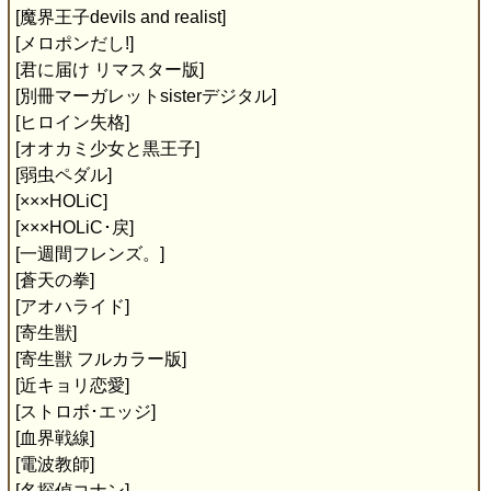
[魔界王子devils and realist]
[メロポンだし!]
[君に届け リマスター版]
[別冊マーガレットsisterデジタル]
[ヒロイン失格]
[オオカミ少女と黒王子]
[弱虫ペダル]
[×××HOLiC]
[×××HOLiC･戻]
[一週間フレンズ。]
[蒼天の拳]
[アオハライド]
[寄生獣]
[寄生獣 フルカラー版]
[近キョリ恋愛]
[ストロボ･エッジ]
[血界戦線]
[電波教師]
[名探偵コナン]