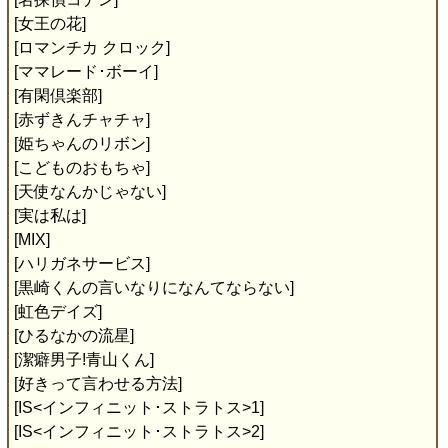
[女王の花]
[ロマンチカ クロック]
[ママレード･ボーイ]
[有閑倶楽部]
[赤ずきんチャチャ]
[姫ちゃんのリボン]
[こどものおもちゃ]
[天使なんかじゃない]
[実は私は]
[MIX]
[ハリガネサービス]
[黒崎くんの言いなりになんてならない]
[虹色デイズ]
[ひるなかの流星]
[潔癖男子!青山くん]
[好きって言わせる方法]
[IS<インフィニット･ストラトス>1]
[IS<インフィニット･ストラトス>2]