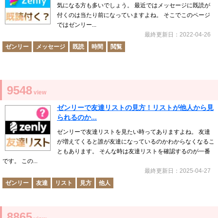
気になる方も多いでしょう。 最近ではメッセージに既読が
付くのは当たり前になっていますよね。 そこでこのページ
ではゼンリー...
最終更新日：2022-04-26
ゼンリー
メッセージ
既読
時間
閲覧
9548
view
ゼンリーで友達リストの見方！リストが他人から見
られるのか...
ゼンリーで友達リストを見たい時ってありますよね。 友達
が増えてくると誰が友達になっているのかわからなくなるこ
ともあります。 そんな時は友達リストを確認するのが一番
です。 この...
最終更新日：2025-04-27
ゼンリー
友達
リスト
見方
他人
8865