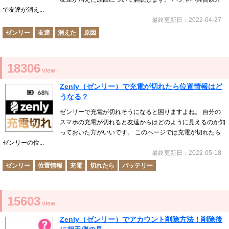
で友達が消え...
最終更新日：2022-04-27
ゼンリー
友達
消えた
原因
18306
view
Zenly（ゼンリー）で充電が切れたら位置情報はど
うなる？
ゼンリーで充電が切れそうになると困りますよね。 自分の
スマホの充電が切れると友達からはどのように見えるのか知
っておいた方がいいです。 このページでは充電が切れたら
ゼンリーの位...
最終更新日：2022-05-18
ゼンリー
位置情報
充電
切れたら
バッテリー
15603
view
Zenly（ゼンリー）でアカウント削除方法！削除後