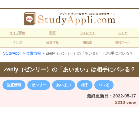
ライブ配信
動画
ウォレット
ストア
マンガ
位置情報
用語集
便利ツール
StudyAppli
>
位置情報
>
Zenly（ゼンリー）の「あいまい」は相手にバレる？
Zenly（ゼンリー）の「あいまい」は相手にバレる？
位置情報
ゼンリー
あいまい
相手
バレる
最終更新日：
2022-05-17
2210 view