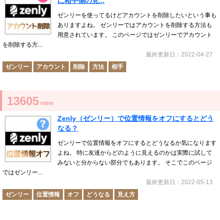
に相手側の見...
ゼンリーを使ってるけどアカウントを削除したいという事も
ありますよね。 ゼンリーではアカウントを削除する方法も
用意されています。 このページではゼンリーでアカウント
を削除する方...
最終更新日：2022-04-27
ゼンリー
アカウント
削除
方法
相手
13605
view
Zenly（ゼンリー）で位置情報をオフにするとどう
なる？
ゼンリーで位置情報をオフにするとどうなるか気になります
よね。 特に友達からどのように見えるのかは実際に試して
みないと分からない部分でもあります。 そこでこのページ
ではゼンリー...
最終更新日：2022-05-13
ゼンリー
位置情報
オフ
どうなる
見え方