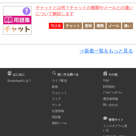
チャットとは何？チャットの種類やメールとの違い
について解説します
用語集
チャット
意味
種類
メール
違い
⇒新着一覧をもっと見る
はじめに
使い方を調べる
その他
StudyAppliとは？
ライブ配信
TOP
動画
利用規約
ウォレット
ﾌﾟﾗｲﾊﾞｼｰﾎﾟﾘｼｰ
ストア
運営者情報
マンガ
問い合わせ
位置情報
用語集
管理サイト
便利ツール
インスタグラム使
い方