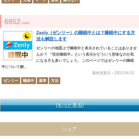
ゼンリー
充電
マーク
意味
減らない
6952
view
Zenly（ゼンリー）の睡眠中とは？睡眠中にする方
法も解説します
ゼンリーの地図上で睡眠中と表示されていることはありませ
んか？ 『現在睡眠中』という表示がどういう意味なのか気
になる方も多いでしょう。 このページではゼンリーの睡眠
中について解...
最終更新日：2022-04-22
ゼンリー
睡眠中
基準
方法
[もっと見る]
シェア