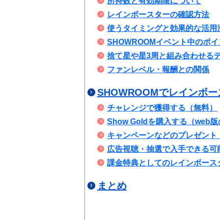
所持数と有効期限について
レインボースターの確認方法
使うタイミングと効果的な活用
SHOWROOMイベント中のポ
捨て星や星3周と組み合わせる
ファンレベル・報酬との関係
SHOWROOMでレインボ
チャレンジで獲得する（無料）
Show Goldを購入する（web
キャンペーンなどのプレゼント
広告視聴・抽選で入手できる可
課金特典としてのレインボース
まとめ