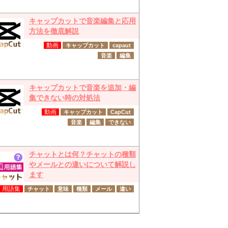
キャップカットで音楽編集と応用
方法を徹底解説
動画
キャップカット
capaut
音楽
編集
キャップカットで音楽を追加・編
集できない時の対処法
動画
キャップカット
CapCut
音楽
編集
できない
チャットとは何？チャットの種類
やメールとの違いについて解説し
ます
用語集
チャット
意味
種類
メール
違い