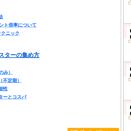
法
イント倍率について
テクニック
ースターの集め方
版のみ）
（不定期）
能性
ターとコスパ