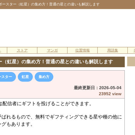
ンボースター（虹星）の集め方！普通の星との違いも解説します
ト
ストア
マンガ
位置情報
用語集
ター（虹星）の集め方！普通の星との違いも解説します
ースター
虹星
集め方
最終更新日：
2026-05-04
23952 view
には配信者にギフトを投げることができます。
呼ばれるもので、無料でギフティングできる星や種の他に
ングもあります。