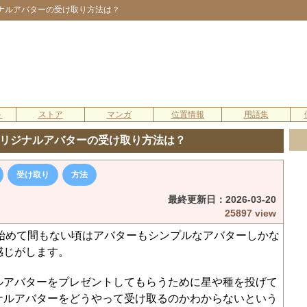
ジナルアバターの受け取り方法は？
ト
ストア
マンガ
位置情報
用語集
でオリジナルアバターの受け取り方法は？
受け取り
方法
最終更新日：
2026-03-20
25897 view
を始めて間もない頃はアバターもシンプルなアバターしかな
感じがします。
ルアバターをプレゼントしてもらうために星や種を投げて
ナルアバターをどうやって受け取るのかわからないという