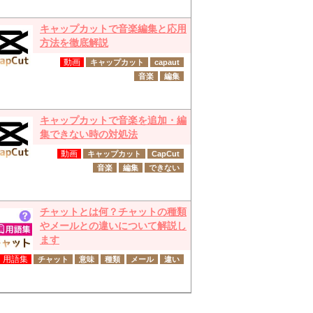
キャップカットで音楽編集と応用
方法を徹底解説
動画
キャップカット
capaut
音楽
編集
キャップカットで音楽を追加・編
集できない時の対処法
動画
キャップカット
CapCut
音楽
編集
できない
チャットとは何？チャットの種類
やメールとの違いについて解説し
ます
用語集
チャット
意味
種類
メール
違い