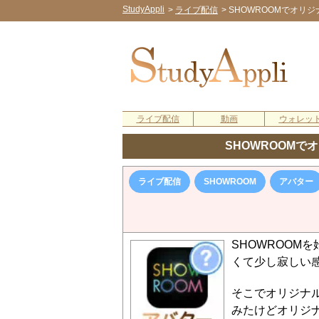
StudyAppli
>
ライブ配信
>
SHOWROOMでオリ
ライブ配信
動画
ウォレッ
SHOWROOM
ライブ配信
SHOWROOM
アバター
SHOWROOM
くて少し寂しい
そこでオリジナ
みたけどオリジ