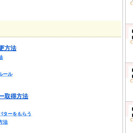
変更方法
法
ルール
ター取得方法
バターをもらう
方法