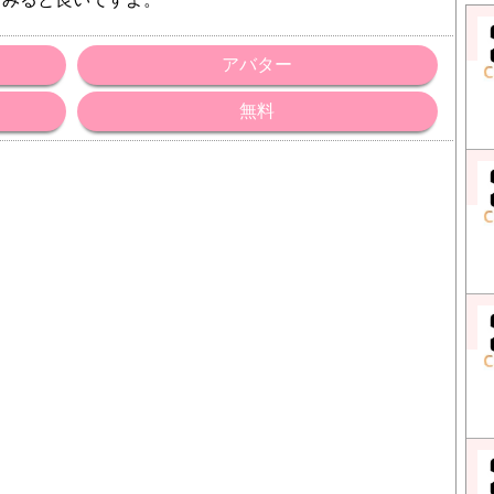
アバター
無料