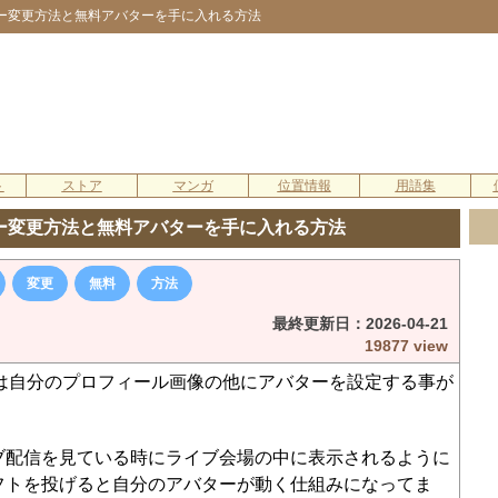
ター変更方法と無料アバターを手に入れる方法
ト
ストア
マンガ
位置情報
用語集
ター変更方法と無料アバターを手に入れる方法
変更
無料
方法
最終更新日：
2026-04-21
19877 view
では自分のプロフィール画像の他にアバターを設定する事が
ブ配信を見ている時にライブ会場の中に表示されるように
フトを投げると自分のアバターが動く仕組みになってま