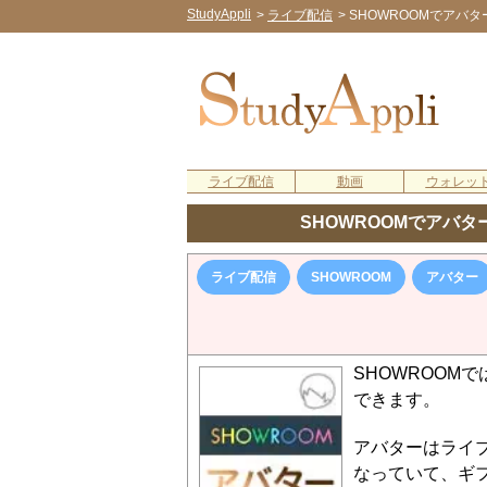
StudyAppli
>
ライブ配信
>
SHOWROOMでアバ
ライブ配信
動画
ウォレッ
SHOWROOMでアバ
ライブ配信
SHOWROOM
アバター
SHOWROOM
できます。
アバターはライ
なっていて、ギ