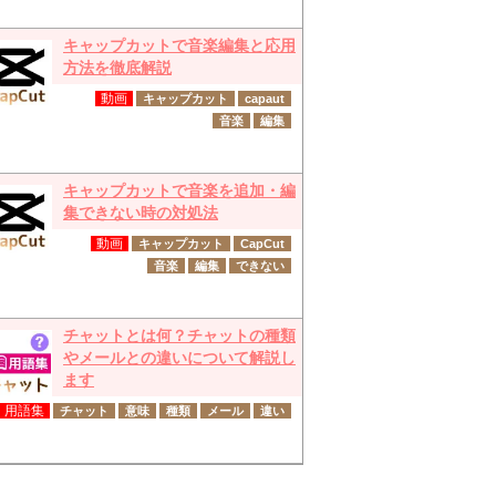
キャップカットで音楽編集と応用
方法を徹底解説
動画
キャップカット
capaut
音楽
編集
キャップカットで音楽を追加・編
集できない時の対処法
動画
キャップカット
CapCut
音楽
編集
できない
チャットとは何？チャットの種類
やメールとの違いについて解説し
ます
用語集
チャット
意味
種類
メール
違い