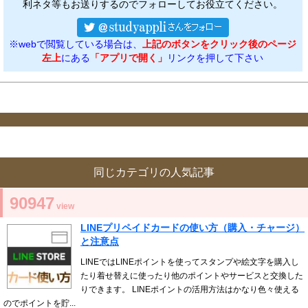
利ネタ等もお送りするのでフォローしてお役立てください。
※webで閲覧している場合は、
上記のボタンをクリック後のページ
左上
にある
「アプリで開く」
リンクを押して下さい
同じカテゴリの人気記事
90947
view
LINEプリペイドカードの使い方（購入・チャージ）
と注意点
LINEではLINEポイントを使ってスタンプや絵文字を購入し
たり着せ替えに使ったり他のポイントやサービスと交換した
りできます。 LINEポイントの活用方法はかなり色々使える
のでポイントを貯...