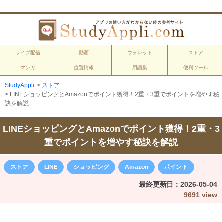
ライブ配信
動画
ウォレット
ストア
マンガ
位置情報
用語集
便利ツール
StudyAppli
>
ストア
>
LINEショッピングとAmazonでポイント獲得！2重・3重でポイントを増やす秘
訣を解説
LINEショッピングとAmazonでポイント獲得！2重・3
重でポイントを増やす秘訣を解説
ストア
LINE
ショッピング
Amazon
ポイント
最終更新日：
2026-05-04
9691 view