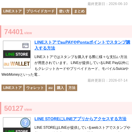
最終更新日：2026-06-10
LINEストア
プリペイドカード
使い方
まとめ
74401
view
LINEストアでauPAYやPontaポイントでスタンプ購
入する方法
LINEストアではスタンプを購入する際に様々な支払い方法
が用意されています。 LINEが提供しているLINE Pay以外に
もクレジットカードやプリペイドカード、モバイルSuicaや
WebMoneyといった電...
最終更新日：2026-07-14
LINEストア
ウォレット
au
購入
方法
50127
view
LINE STOREにLINEアプリからアクセスする方法
LINE STOREはLINEが提供しているwebストアでスタンプや