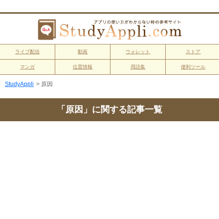
ライブ配信
動画
ウォレット
ストア
マンガ
位置情報
用語集
便利ツール
StudyAppli
>
原因
「原因」に関する記事一覧