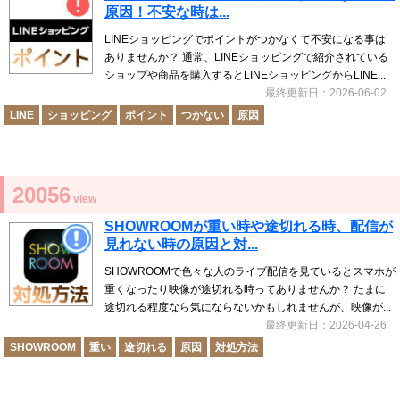
原因！不安な時は...
LINEショッピングでポイントがつかなくて不安になる事は
ありませんか？ 通常、LINEショッピングで紹介されている
ショップや商品を購入するとLINEショッピングからLINE...
最終更新日：2026-06-02
LINE
ショッピング
ポイント
つかない
原因
20056
view
SHOWROOMが重い時や途切れる時、配信が
見れない時の原因と対...
SHOWROOMで色々な人のライブ配信を見ているとスマホが
重くなったり映像が途切れる時ってありませんか？ たまに
途切れる程度なら気にならないかもしれませんが、映像が...
最終更新日：2026-04-26
SHOWROOM
重い
途切れる
原因
対処方法