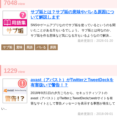
7048
view
サブ垢とは？サブ垢の意味やバレる原因につ
いて解説します
SNSやゲームアプリなのでサブ垢を使っているというのを聞
いたことがある方もいるでしょう。 サブ垢とは何なのか、
サブ垢を作る意味など気になる方もいるようなので解決...
最終更新日：2026-01-20
サブ垢
意味
英語
バレる
原因
1229
view
avast（アバスト）がTwitterとTweetDeckを
有害扱いで警告！？
2018年9月1日の夕方ごろから、セキュリティソフトの
avast（アバスト）がTwitterとTweetDeckのwebサイトを有
害なサイトとして警告メッセージを表示する事態が発生して
い...
最終更新日：2018-09-01