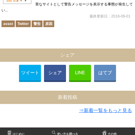
害なサイトとして警告メッセージを表示する事態が発生して
い...
最終更新日：2018-09-01
avast
Twitter
警告
原因
シェア
ツイート
シェア
LINE
はてブ
新着投稿
⇒新着一覧をもっと見る
はじめに
使い方を調べる
その他