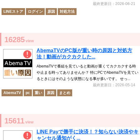
最終更新日：2026-06-21
LINEストア
ログイン
原因
対処方法
16285
view
AbemaTVのPC版が重い時の原因と対処方
法！動画がカクカクした...
AbemaTVで番組を見ていると動画が重くてカクカクする時
や止まる時ってありませんか？ 特にPCでAbemaTVを見てい
るときにはそのような状態になる事が多いです。 せっ...
最終更新日：2026-05-14
AbemaTV
pc
重い
原因
まとめ
15611
view
LINE Payで勝手に決済！？知らない決済やキ
ャンセル通知がく...