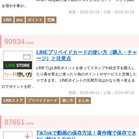
を増やす事が...
更新：
2025-02-28
｜公開：
2018-10-23
LINE
pay
ポイント
交換
90934
view
LINEプリペイドカードの使い方（購入・チャ
ージ）と注意点
LINEではLINEポイントを使ってスタンプや絵文字を購入し
たり着せ替えに使ったり他のポイントやサービスと交換した
りできます。 LINEポイントの活用方法はかなり色々使える
のでポイントを貯...
更新：
2026-06-10
｜公開：
2018-08-18
LINEストア
プリペイドカード
使い方
まとめ
87651
view
TikTokで動画の保存方法！著作権で保存でき