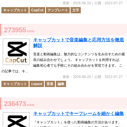
更新：
2026-06-10
｜公開：
2022-07-27
キャップカット
CapCut
テンプレート
文字
273955
view
キャップカットで音楽編集と応用方法を徹底
解説
音楽と動画編集は、魅力的なコンテンツを生み出すための最
良の組み合わせでしょう。 キャップカットを利用すれば、
編集初心者でも手軽にその組み合わせを実現できます。 こ
の記事では、キ...
更新：
2026-06-20
｜公開：
2022-07-27
キャップカット
capaut
音楽
編集
236473
view
キャップカットでキーフレームを細かく編集
『キャップカット』を使った動画編集の方法があります。