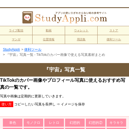
ライブ配信
動画
ウォレット
ストア
マンガ
位置情報
用語集
便利ツール
StudyAppli
>
便利ツール
>
『宇宙』写真一覧 - TikTokのカバー画像で使える写真素材まとめ
『宇宙』写真一覧
TikTokのカバー画像やプロフィール写真に使えるおすすめ写
真の一覧です。
写真や画像は定期的に更新していきます。
使い方
コピーしたい写真を長押し ⇒ イメージを保存
単色
モノクロ
レトロ
幻想的
幻想的②
キラキラ