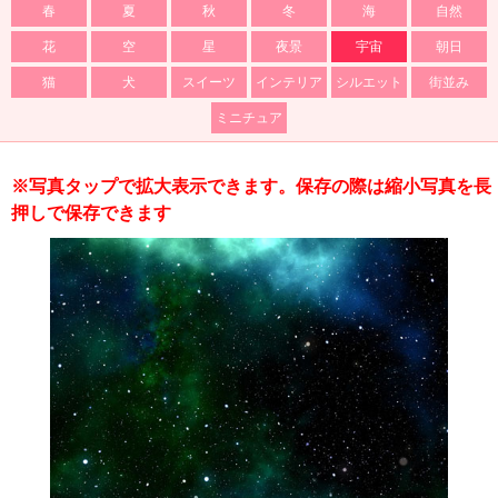
春
夏
秋
冬
海
自然
花
空
星
夜景
宇宙
朝日
猫
犬
スイーツ
インテリア
シルエット
街並み
ミニチュア
※写真タップで拡大表示できます。保存の際は縮小写真を長
押しで保存できます