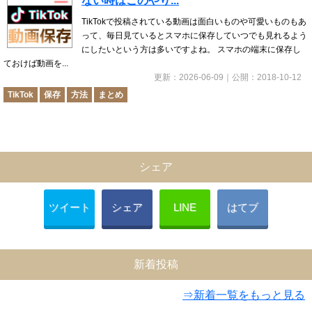
ない時はこのやり...
TikTokで投稿されている動画は面白いものや可愛いものもあ
って、毎日見ているとスマホに保存していつでも見れるよう
にしたいという方は多いですよね。 スマホの端末に保存し
ておけば動画を...
更新：
2026-06-09
｜公開：
2018-10-12
TikTok
保存
方法
まとめ
シェア
ツイート
シェア
LINE
はてブ
新着投稿
⇒新着一覧をもっと見る