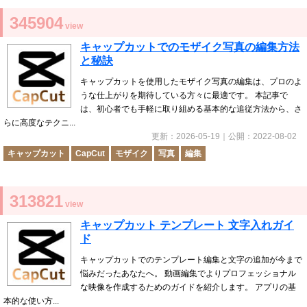
345904
view
キャップカットでのモザイク写真の編集方法
と秘訣
キャップカットを使用したモザイク写真の編集は、プロのよ
うな仕上がりを期待している方々に最適です。 本記事で
は、初心者でも手軽に取り組める基本的な追従方法から、さ
らに高度なテクニ...
更新：
2026-05-19
｜公開：
2022-08-02
キャップカット
CapCut
モザイク
写真
編集
313821
view
キャップカット テンプレート 文字入れガイ
ド
キャップカットでのテンプレート編集と文字の追加が今まで
悩みだったあなたへ。 動画編集でよりプロフェッショナル
な映像を作成するためのガイドを紹介します。 アプリの基
本的な使い方...