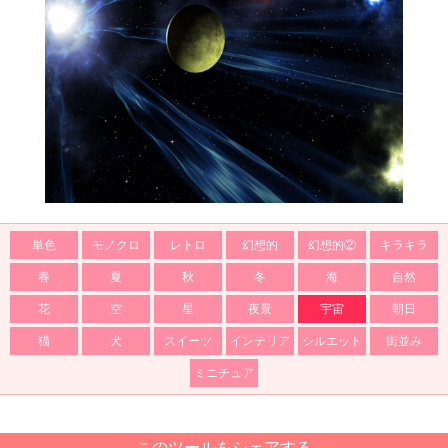
単色
モノクロ
レトロ
幻想的
幻想的②
キラキラ
春
夏
秋
冬
海
自然
花
空
星
夜景
宇宙
朝日
猫
犬
スイーツ
インテリア
シルエット
街並み
ミニチュア
このツールをシェアする