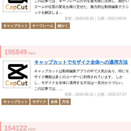
この記事では、キーフレームの力を最大限に活用し、細かい
ズームや位置の変化を織り交ぜた、魅力的な動画編集テクニ
ックを解説しま...
更新：
2026-06-20
｜公開：
2022-08-04
キャップカット
キーフレーム
細かく
195849
view
キャップカットでモザイク全体への適用方法
キャップカットは動画編集アプリの中で人気があり、特にモ
ザイク機能は多くのユーザーに利用されています。 しか
し、モザイクを全体に適用する方法は一見分かりづらい。
この記事では、...
更新：
2026-06-21
｜公開：
2022-07-27
キャップカット
モザイク
全体
方法
154122
view