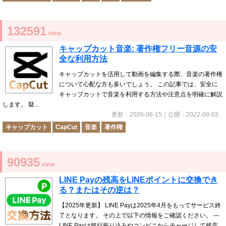
132591
view
キャップカット音楽: 著作権フリー音源の安
全な利用方法
キャップカットを活用して動画を編集する際、音楽の著作権
について心配な方も多いでしょう。 この記事では、安全に
キャップカットで音楽を利用する方法や注意点を明確に解説
します。 疑...
更新：
2026-06-15
｜公開：
2022-08-03
キャップカット
CapCut
音楽
著作権
90935
view
LINE Payの残高をLINEポイントに交換でき
る？またはその逆は？
【2025年更新】 LINE Payは2025年4月をもってサービス終
了となります。 その上で以下の情報をご確認ください。 ---
LINE Payは銀行振り込みやコンビニからチャージして残高