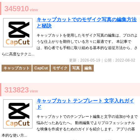
345910
view
キャップカットでのモザイク写真の編集方法
と秘訣
キャップカットを使用したモザイク写真の編集は、プロのよ
うな仕上がりを期待している方々に最適です。 本記事で
は、初心者でも手軽に取り組める基本的な追従方法から、さ
らに高度なテクニ...
更新：
2026-05-19
｜公開：
2022-08-02
キャップカット
CapCut
モザイク
写真
編集
313823
view
キャップカット テンプレート 文字入れガイ
ド
キャップカットでのテンプレート編集と文字の追加が今まで
悩みだったあなたへ。 動画編集でよりプロフェッショナル
な映像を作成するためのガイドを紹介します。 アプリの基
本的な使い方...