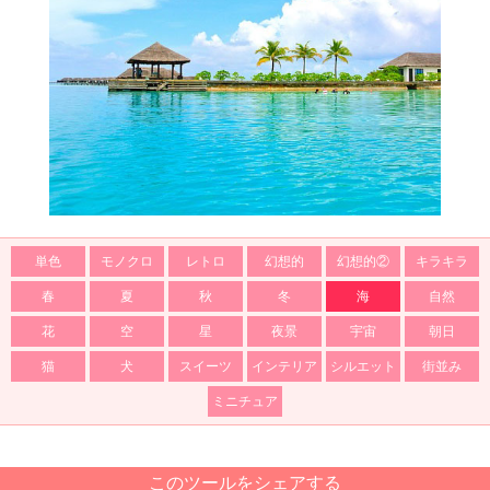
単色
モノクロ
レトロ
幻想的
幻想的②
キラキラ
春
夏
秋
冬
海
自然
花
空
星
夜景
宇宙
朝日
猫
犬
スイーツ
インテリア
シルエット
街並み
ミニチュア
このツールをシェアする