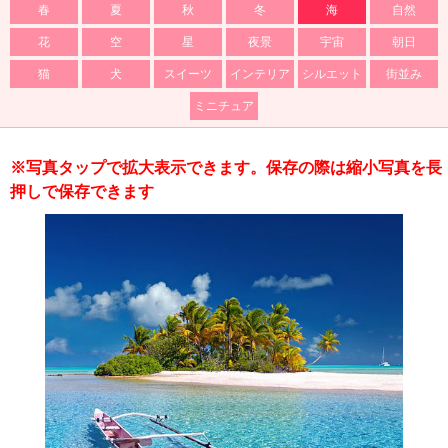
春
夏
秋
冬
海
自然
花
空
星
夜景
宇宙
朝日
猫
犬
スイーツ
インテリア
シルエット
街並み
ミニチュア
※写真タップで拡大表示できます。保存の際は縮小写真を長
押しで保存できます