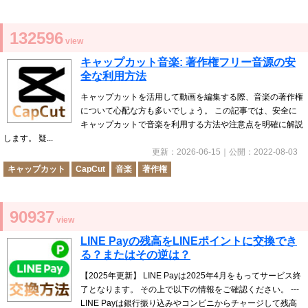
132596
view
キャップカット音楽: 著作権フリー音源の安
全な利用方法
キャップカットを活用して動画を編集する際、音楽の著作権
について心配な方も多いでしょう。 この記事では、安全に
キャップカットで音楽を利用する方法や注意点を明確に解説
します。 疑...
更新：
2026-06-15
｜公開：
2022-08-03
キャップカット
CapCut
音楽
著作権
90937
view
LINE Payの残高をLINEポイントに交換でき
る？またはその逆は？
【2025年更新】 LINE Payは2025年4月をもってサービス終
了となります。 その上で以下の情報をご確認ください。 ---
LINE Payは銀行振り込みやコンビニからチャージして残高