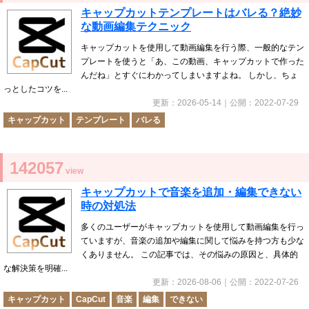
キャップカットテンプレートはバレる？絶妙
な動画編集テクニック
キャップカットを使用して動画編集を行う際、一般的なテン
プレートを使うと「あ、この動画、キャップカットで作った
んだね」とすぐにわかってしまいますよね。 しかし、ちょ
っとしたコツを...
更新：
2026-05-14
｜公開：
2022-07-29
キャップカット
テンプレート
バレる
142057
view
キャップカットで音楽を追加・編集できない
時の対処法
多くのユーザーがキャップカットを使用して動画編集を行っ
ていますが、音楽の追加や編集に関して悩みを持つ方も少な
くありません。 この記事では、その悩みの原因と、具体的
な解決策を明確...
更新：
2026-08-06
｜公開：
2022-07-26
キャップカット
CapCut
音楽
編集
できない