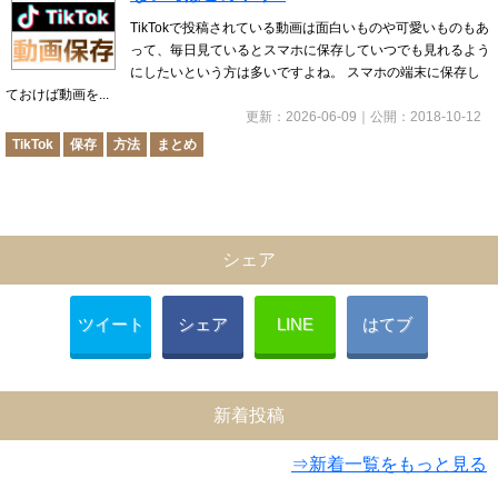
TikTokで投稿されている動画は面白いものや可愛いものもあ
って、毎日見ているとスマホに保存していつでも見れるよう
にしたいという方は多いですよね。 スマホの端末に保存し
ておけば動画を...
更新：
2026-06-09
｜公開：
2018-10-12
TikTok
保存
方法
まとめ
シェア
ツイート
シェア
LINE
はてブ
新着投稿
⇒新着一覧をもっと見る