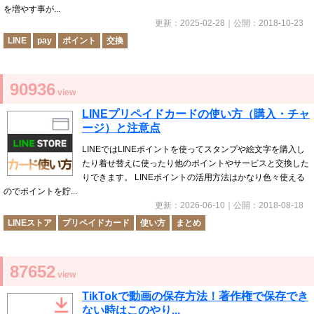
を増やす事が...
更新：
2025-02-28
｜公開：
2018-10-23
LINE
pay
ポイント
交換
90936
view
LINEプリペイドカードの使い方（購入・チャ
ージ）と注意点
LINEではLINEポイントを使ってスタンプや絵文字を購入し
たり着せ替えに使ったり他のポイントやサービスと交換した
りできます。 LINEポイントの活用方法はかなり色々使える
のでポイントを貯...
更新：
2026-06-10
｜公開：
2018-08-18
LINEストア
プリペイドカード
使い方
まとめ
87652
view
TikTokで動画の保存方法！著作権で保存でき
ない時はこのやり...