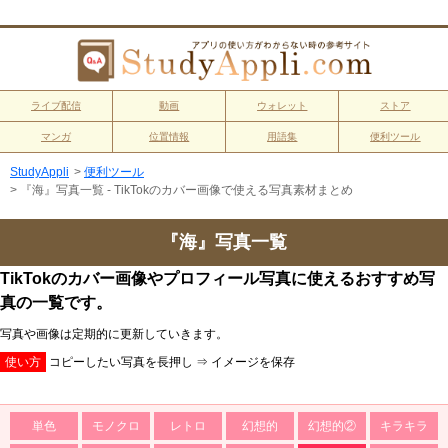
ライブ配信
動画
ウォレット
ストア
マンガ
位置情報
用語集
便利ツール
StudyAppli
>
便利ツール
>
『海』写真一覧 - TikTokのカバー画像で使える写真素材まとめ
『海』写真一覧
TikTokのカバー画像やプロフィール写真に使えるおすすめ写
真の一覧です。
写真や画像は定期的に更新していきます。
使い方
コピーしたい写真を長押し ⇒ イメージを保存
単色
モノクロ
レトロ
幻想的
幻想的②
キラキラ