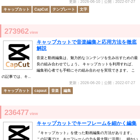
更新：
2026-06-10
｜公開：
2022-07-27
キャップカット
CapCut
テンプレート
文字
273962
view
キャップカットで音楽編集と応用方法を徹底
解説
音楽と動画編集は、魅力的なコンテンツを生み出すための最
良の組み合わせでしょう。 キャップカットを利用すれば、
編集初心者でも手軽にその組み合わせを実現できます。 こ
の記事では、キ...
更新：
2026-06-20
｜公開：
2022-07-27
キャップカット
capaut
音楽
編集
236477
view
キャップカットでキーフレームを細かく編集
『キャップカット』を使った動画編集の方法があります。
この記事では、キーフレームの力を最大限に活用し、細かい