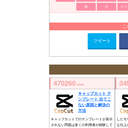
猫
犬
スイ
こ
ツイート
470260
34
view
キャップカット テ
ンプレート 出てこ
ない原因と解決の
方法
キャップカットでのテンプレートが表示
したモ
されない問題は多くの利用者が経験して
な仕上