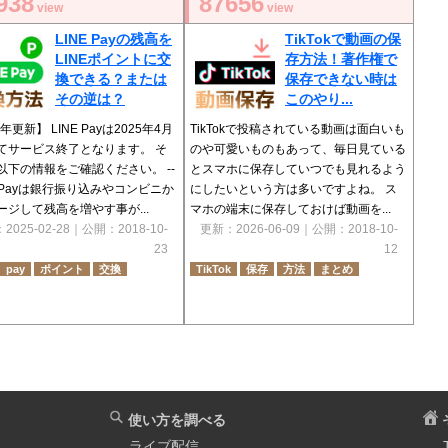
938
87656
view
view
LINE Payの残高を
TikTokで動画の保
LINEポイントに交
存方法！著作権で
換できる？または
保存できない時は
その逆は？
このやり...
5年更新】 LINE Payは2025年4月
TikTokで投稿されている動画は面白いも
てサービス終了となります。 そ
のや可愛いものもあって、毎日見ている
以下の情報をご確認ください。 --
とスマホに保存していつでも見れるよう
NE Payは銀行振り込みやコンビニか
にしたいという方は多いですよね。 ス
ージして残高を増やす事が...
マホの端末に保存しておけば動画を...
：
2025-02-28
｜公開：
2018-10-
更新：
2026-06-09
｜公開：
2018-10-
23
12
pay
ポイント
交換
TikTok
保存
方法
まとめ
使い方を調べる
ライブ配信