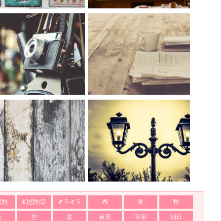
想的
幻想的②
キラキラ
春
夏
秋
花
空
星
夜景
宇宙
朝日