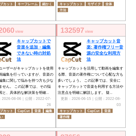
プカット
キーフレーム
細かく
キャップカット
モザイク
全体
方法
2060
132597
view
view
キャップカットで
キャップカット音
音楽を追加・編集
楽: 著作権フリー音
できない時の対処
源の安全な利用方
法
法
ユーザーがキャップカットを使用
キャップカットを活用して動画を編集す
画編集を行っていますが、音楽の
る際、音楽の著作権について心配な方も
編集に関して悩みを持つ方も少な
多いでしょう。 この記事では、安全に
ません。 この記事では、その悩
キャップカットで音楽を利用する方法や
因と、具体的な解決策を明確...
注意点を明確に解説します。 疑...
：
2026-08-06
｜公開：
2022-07-
更新：
2026-06-15
｜公開：
2022-08-
26
03
プカット
CapCut
音楽
編集
キャップカット
CapCut
音楽
い
著作権