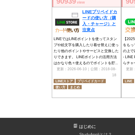
90939
90
view
LINEプリペイドカ
ードの使い方（購
入・チャージ）と
注意点
LINEではLINEポイントを使ってスタン
【202
プや絵文字を購入したり着せ替えに使っ
をもっ
たり他のポイントやサービスと交換した
の上で
りできます。 LINEポイントの活用方法
- LI
はかなり色々使えるのでポイントを貯...
らチャ
更新：
2026-06-10
｜公開：
2018-08-
更新
18
LINEストア
プリペイドカード
LINE
使い方
まとめ
はじめに
StudyAppliとは？