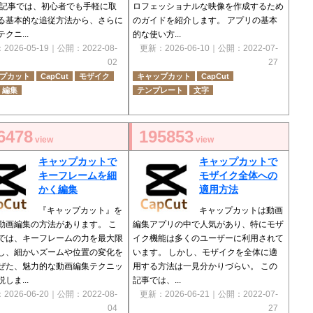
本記事では、初心者でも手軽に取
ロフェッショナルな映像を作成するため
る基本的な追従方法から、さらに
のガイドを紹介します。 アプリの基本
クニ...
的な使い方...
：
2026-05-19
｜公開：
2022-08-
更新：
2026-06-10
｜公開：
2022-07-
02
27
プカット
CapCut
モザイク
キャップカット
CapCut
編集
テンプレート
文字
6478
195853
view
view
キャップカットで
キャップカットで
キーフレームを細
モザイク全体への
かく編集
適用方法
『キャップカット』を
キャップカットは動画
動画編集の方法があります。 こ
編集アプリの中で人気があり、特にモザ
では、キーフレームの力を最大限
イク機能は多くのユーザーに利用されて
し、細かいズームや位置の変化を
います。 しかし、モザイクを全体に適
ぜた、魅力的な動画編集テクニッ
用する方法は一見分かりづらい。 この
しま...
記事では、...
：
2026-06-20
｜公開：
2022-08-
更新：
2026-06-21
｜公開：
2022-07-
04
27