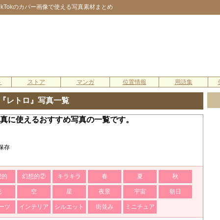
TikTokのカバー画像で使える写真素材まとめ
ト
ストア
マンガ
位置情報
用語集
『レトロ』写真一覧
ル写真に使えるおすすめ写真の一覧です。
保存
想的
幻想的②
キラキラ
春
夏
秋
花
空
星
夜景
宇宙
朝日
ーツ
インテリア
シルエット
街並み
ミニチュア