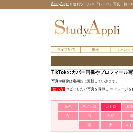
StudyAppli
>
便利ツール
>
『レトロ』写真一覧 - 
ライブ配信
動画
ウォレッ
TikTokのカバー画像やプロフィー
写真や画像は定期的に更新していきます。
使い方
コピーしたい写真を長押し ⇒ イメージを
単色
モノクロ
レトロ
幻
冬
海
自然
猫
犬
スイ