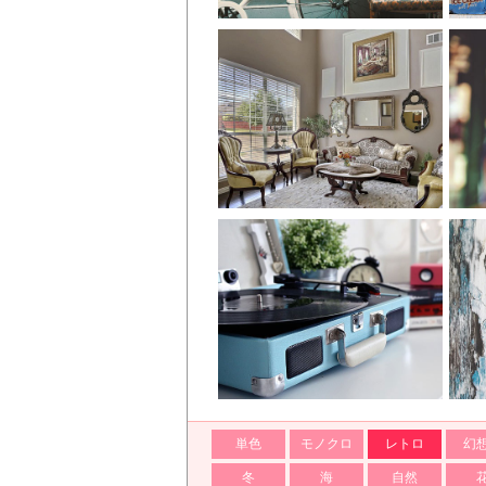
単色
モノクロ
レトロ
幻
冬
海
自然