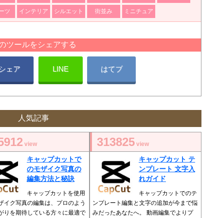
ーツ
インテリア
シルエット
街並み
ミニチュア
のツールをシェアする
シェア
LINE
はてブ
人気記事
5912
313825
view
view
キャップカットで
キャップカット テ
のモザイク写真の
ンプレート 文字入
編集方法と秘訣
れガイド
キャップカットを使用
キャップカットでのテ
ザイク写真の編集は、プロのよう
ンプレート編集と文字の追加が今まで悩
がりを期待している方々に最適で
みだったあなたへ。 動画編集でよりプ