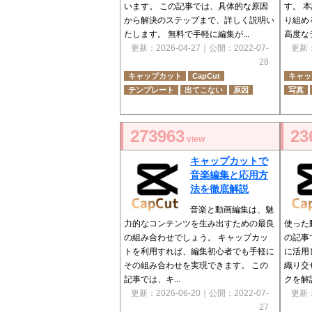
います。 この記事では、具体的な原因
す。 
から解決のステップまで、詳しく説明い
り組め
たします。 無料で手軽に編集が...
高度なテ
更新：
2026-04-27
｜公開：
2022-07-
更新
28
キャップカット
CapCut
キャッ
テンプレート
出てこない
原因
写真
273963
23
view
キャップカットで
音楽編集と応用方
法を徹底解説
音楽と動画編集は、魅
力的なコンテンツを生み出すための最良
使った
の組み合わせでしょう。 キャップカッ
の記事
トを利用すれば、編集初心者でも手軽に
に活用
その組み合わせを実現できます。 この
織り交
記事では、キ...
クを解説
更新：
2026-06-20
｜公開：
2022-07-
更新
27