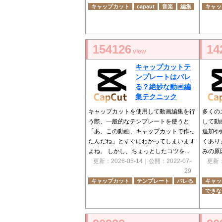
キャップカット
capaut
音楽
編集
キャッ
154126
14
view
キャップカットテ
ンプレートはバレ
る？絶妙な動画編
集テクニック
キャップカットを使用して動画編集を行
多くの
う際、一般的なテンプレートを使うと
して動
「あ、この動画、キャップカットで作っ
追加や
たんだね」とすぐにわかってしまいます
くあり
よね。 しかし、ちょっとしたコツを...
みの原
更新：
2026-05-14
｜公開：
2022-07-
更新
29
キャップカット
テンプレート
バレる
キャッ
できな