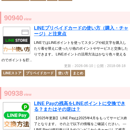
90940
view
LINEプリペイドカードの使い方（購入・チャ
ージ）と注意点
LINEではLINEポイントを使ってスタンプや絵文字を購入し
たり着せ替えに使ったり他のポイントやサービスと交換した
りできます。 LINEポイントの活用方法はかなり色々使える
のでポイントを貯...
更新：
2026-06-10
｜公開：
2018-08-18
LINEストア
プリペイドカード
使い方
まとめ
90938
view
LINE Payの残高をLINEポイントに交換でき
る？またはその逆は？
【2025年更新】 LINE Payは2025年4月をもってサービス終
了となります。 その上で以下の情報をご確認ください。 ---
LINE Payは銀行振り込みやコンビニからチャージして残高