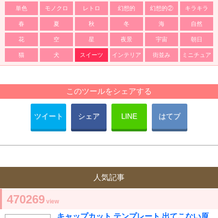
単色
モノクロ
レトロ
幻想的
幻想的②
キラキラ
春
夏
秋
冬
海
自然
花
空
星
夜景
宇宙
朝日
猫
犬
スイーツ
インテリア
街並み
ミニチュア
このツールをシェアする
ツイート
シェア
LINE
はてブ
人気記事
470269
view
キャップカット テンプレート 出てこない原