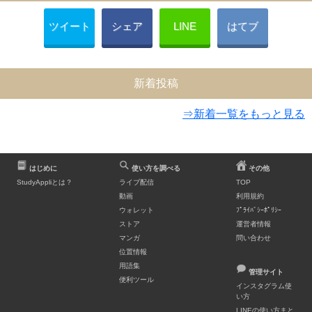
ツイート
シェア
LINE
はてブ
新着投稿
⇒新着一覧をもっと見る
はじめに
使い方を調べる
その他
StudyAppliとは？
ライブ配信
TOP
動画
利用規約
ウォレット
ﾌﾟﾗｲﾊﾞｼｰﾎﾟﾘｼｰ
ストア
運営者情報
マンガ
問い合わせ
位置情報
用語集
管理サイト
便利ツール
インスタグラム使
い方
LINEの使い方まと