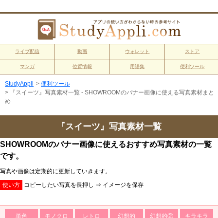
ライブ配信
動画
ウォレット
ストア
マンガ
位置情報
用語集
便利ツール
StudyAppli
>
便利ツール
>
『スイーツ』写真素材一覧 - SHOWROOMのバナー画像に使える写真素材まと
め
『スイーツ』写真素材一覧
SHOWROOMのバナー画像に使えるおすすめ写真素材の一覧
です。
写真や画像は定期的に更新していきます。
使い方
コピーしたい写真を長押し ⇒ イメージを保存
単色
モノクロ
レトロ
幻想的
幻想的②
キラキラ