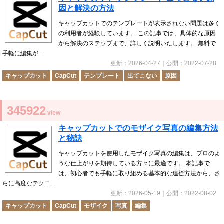
因と解決の方法
キャップカットでのテンプレートが表示されない問題は多く
の利用者が経験しています。 この記事では、具体的な原因
から解決のステップまで、詳しく説明いたします。 無料で
手軽に編集が...
更新：
2026-04-27
｜公開：
2022-07-28
キャップカット
CapCut
テンプレート
出てこない
原因
345922
view
キャップカットでのモザイク写真の編集方法
と秘訣
キャップカットを使用したモザイク写真の編集は、プロのよ
うな仕上がりを期待している方々に最適です。 本記事で
は、初心者でも手軽に取り組める基本的な追従方法から、さ
らに高度なテクニ...
更新：
2026-05-19
｜公開：
2022-08-02
キャップカット
CapCut
モザイク
写真
編集