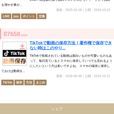
を増やす事が...
更新：
2025-02-28
｜公開：
2018-10-23
LINE
pay
ポイント
交換
87658
view
TikTokで動画の保存方法！著作権で保存でき
ない時はこのやり...
TikTokで投稿されている動画は面白いものや可愛いものもあ
って、毎日見ているとスマホに保存していつでも見れるよう
にしたいという方は多いですよね。 スマホの端末に保存し
ておけば動画を...
更新：
2026-06-09
｜公開：
2018-10-12
TikTok
保存
方法
まとめ
シェア