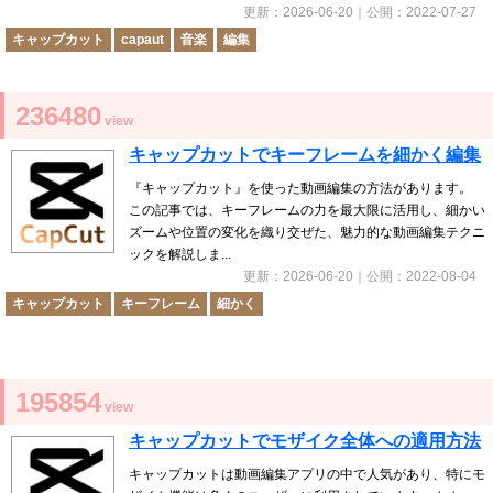
更新：
2026-06-20
｜公開：
2022-07-27
キャップカット
capaut
音楽
編集
236480
view
キャップカットでキーフレームを細かく編集
『キャップカット』を使った動画編集の方法があります。
この記事では、キーフレームの力を最大限に活用し、細かい
ズームや位置の変化を織り交ぜた、魅力的な動画編集テクニ
ックを解説しま...
更新：
2026-06-20
｜公開：
2022-08-04
キャップカット
キーフレーム
細かく
195854
view
キャップカットでモザイク全体への適用方法
キャップカットは動画編集アプリの中で人気があり、特にモ