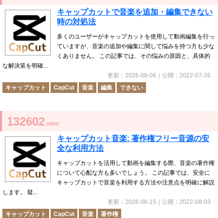
キャップカットで音楽を追加・編集できない
時の対処法
多くのユーザーがキャップカットを使用して動画編集を行っ
ていますが、音楽の追加や編集に関して悩みを持つ方も少な
くありません。 この記事では、その悩みの原因と、具体的
な解決策を明確...
更新：
2026-08-06
｜公開：
2022-07-26
キャップカット
CapCut
音楽
編集
できない
132602
view
キャップカット音楽: 著作権フリー音源の安
全な利用方法
キャップカットを活用して動画を編集する際、音楽の著作権
について心配な方も多いでしょう。 この記事では、安全に
キャップカットで音楽を利用する方法や注意点を明確に解説
します。 疑...
更新：
2026-06-15
｜公開：
2022-08-03
キャップカット
CapCut
音楽
著作権