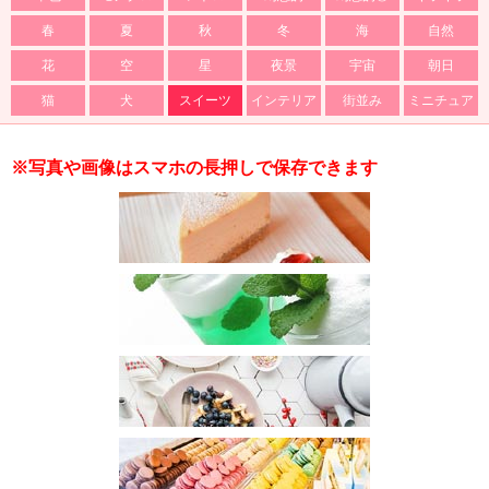
春
夏
秋
冬
海
自然
花
空
星
夜景
宇宙
朝日
猫
犬
スイーツ
インテリア
街並み
ミニチュア
※写真や画像はスマホの長押しで保存できます