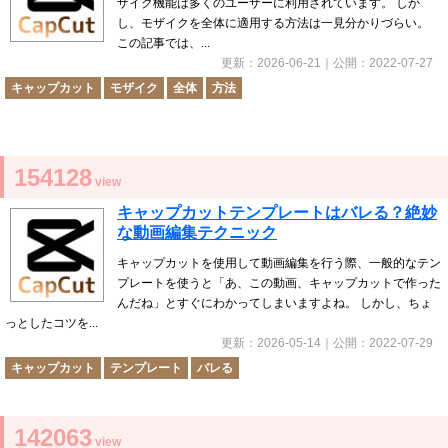
ザイク機能は多くのユーザーに利用されています。 しか
し、モザイクを全体に適用する方法は一見分かりづらい。
この記事では、...
更新：
2026-06-21
｜公開：
2022-07-27
キャップカット
モザイク
全体
方法
154128
view
キャップカットテンプレートはバレる？絶妙
な動画編集テクニック
キャップカットを使用して動画編集を行う際、一般的なテン
プレートを使うと「あ、この動画、キャップカットで作った
んだね」とすぐにわかってしまいますよね。 しかし、ちょ
っとしたコツを...
更新：
2026-05-14
｜公開：
2022-07-29
キャップカット
テンプレート
バレる
142063
view