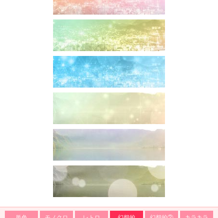
単色
モノクロ
レトロ
幻想的
幻想的②
キラキラ