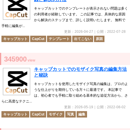
キャップカットでのテンプレートが表示されない問題は多く
の利用者が経験しています。 この記事では、具体的な原因
から解決のステップまで、詳しく説明いたします。 無料で
手軽に編集が...
更新：
2026-04-27
｜公開：
2022-07-28
キャップカット
CapCut
テンプレート
出てこない
原因
345900
view
キャップカットでのモザイク写真の編集方法
と秘訣
キャップカットを使用したモザイク写真の編集は、プロのよ
うな仕上がりを期待している方々に最適です。 本記事で
は、初心者でも手軽に取り組める基本的な追従方法から、さ
らに高度なテクニ...
更新：
2026-05-19
｜公開：
2022-08-02
キャップカット
CapCut
モザイク
写真
編集