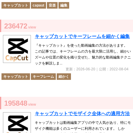
キャップカット
capaut
音楽
編集
236472
view
キャップカットでキーフレームを細かく編集
『キャップカット』を使った動画編集の方法があります。
この記事では、キーフレームの力を最大限に活用し、細かい
ズームや位置の変化を織り交ぜた、魅力的な動画編集テクニ
ックを解説しま...
更新：
2026-06-20
｜公開：
2022-08-04
キャップカット
キーフレーム
細かく
195848
view
キャップカットでモザイク全体への適用方法
キャップカットは動画編集アプリの中で人気があり、特にモ
ザイク機能は多くのユーザーに利用されています。 しか