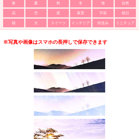
春
夏
秋
冬
海
自然
花
空
星
夜景
宇宙
朝日
猫
犬
スイーツ
インテリア
街並み
ミニチュア
※写真や画像はスマホの長押しで保存できます