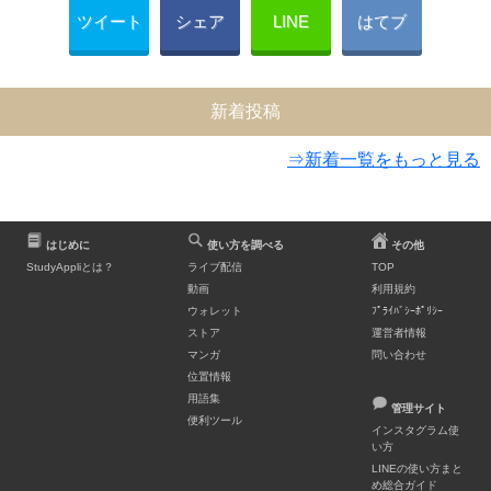
ツイート
シェア
LINE
はてブ
新着投稿
⇒新着一覧をもっと見る
はじめに
使い方を調べる
その他
StudyAppliとは？
ライブ配信
TOP
動画
利用規約
ウォレット
ﾌﾟﾗｲﾊﾞｼｰﾎﾟﾘｼｰ
ストア
運営者情報
マンガ
問い合わせ
位置情報
用語集
管理サイト
便利ツール
インスタグラム使
い方
LINEの使い方まと
め総合ガイド