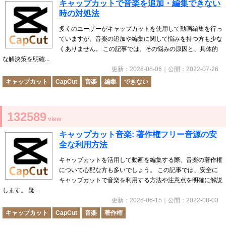
キャップカットで音楽を追加・編集できない
時の対処法
多くのユーザーがキャップカットを使用して動画編集を行っ
ていますが、音楽の追加や編集に関して悩みを持つ方も少な
くありません。 この記事では、その悩みの原因と、具体的
な解決策を明確...
更新：
2026-08-06
｜公開：
2022-07-26
キャップカット
CapCut
音楽
編集
できない
132589
view
キャップカット音楽: 著作権フリー音源の安
全な利用方法
キャップカットを活用して動画を編集する際、音楽の著作権
について心配な方も多いでしょう。 この記事では、安全に
キャップカットで音楽を利用する方法や注意点を明確に解説
します。 疑...
更新：
2026-06-15
｜公開：
2022-08-03
キャップカット
CapCut
音楽
著作権