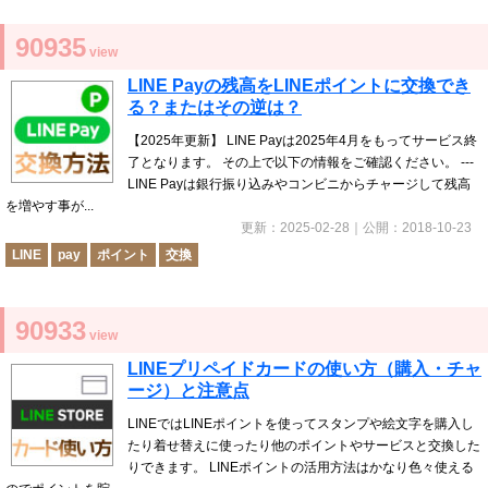
90935
view
LINE Payの残高をLINEポイントに交換でき
る？またはその逆は？
【2025年更新】 LINE Payは2025年4月をもってサービス終
了となります。 その上で以下の情報をご確認ください。 ---
LINE Payは銀行振り込みやコンビニからチャージして残高
を増やす事が...
更新：
2025-02-28
｜公開：
2018-10-23
LINE
pay
ポイント
交換
90933
view
LINEプリペイドカードの使い方（購入・チャ
ージ）と注意点
LINEではLINEポイントを使ってスタンプや絵文字を購入し
たり着せ替えに使ったり他のポイントやサービスと交換した
りできます。 LINEポイントの活用方法はかなり色々使える