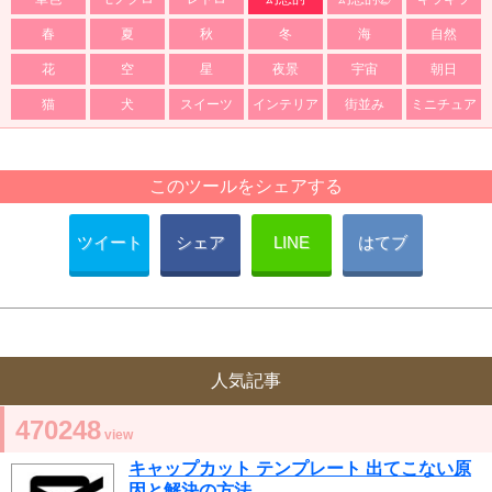
春
夏
秋
冬
海
自然
花
空
星
夜景
宇宙
朝日
猫
犬
スイーツ
インテリア
街並み
ミニチュア
このツールをシェアする
ツイート
シェア
LINE
はてブ
人気記事
470248
view
キャップカット テンプレート 出てこない原
因と解決の方法