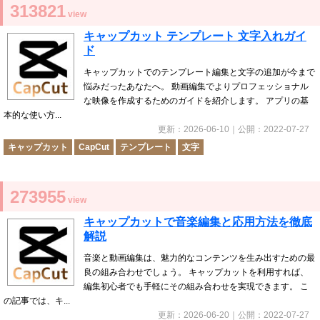
313821
view
キャップカット テンプレート 文字入れガイ
ド
キャップカットでのテンプレート編集と文字の追加が今まで
悩みだったあなたへ。 動画編集でよりプロフェッショナル
な映像を作成するためのガイドを紹介します。 アプリの基
本的な使い方...
更新：
2026-06-10
｜公開：
2022-07-27
キャップカット
CapCut
テンプレート
文字
273955
view
キャップカットで音楽編集と応用方法を徹底
解説
音楽と動画編集は、魅力的なコンテンツを生み出すための最
良の組み合わせでしょう。 キャップカットを利用すれば、
編集初心者でも手軽にその組み合わせを実現できます。 こ
の記事では、キ...
更新：
2026-06-20
｜公開：
2022-07-27