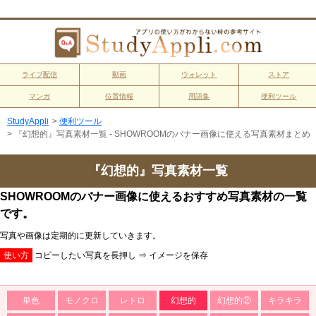
ライブ配信
動画
ウォレット
ストア
マンガ
位置情報
用語集
便利ツール
StudyAppli
>
便利ツール
>
『幻想的』写真素材一覧 - SHOWROOMのバナー画像に使える写真素材まとめ
『幻想的』写真素材一覧
SHOWROOMのバナー画像に使えるおすすめ写真素材の一覧
です。
写真や画像は定期的に更新していきます。
使い方
コピーしたい写真を長押し ⇒ イメージを保存
単色
モノクロ
レトロ
幻想的
幻想的②
キラキラ