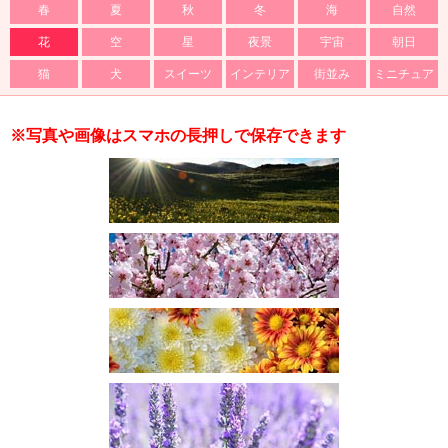
春
夏
秋
冬
海
自然
花
空
星
夜景
宇宙
朝日
猫
犬
スイーツ
インテリア
街並み
ミニチュア
※写真や画像はスマホの長押しで保存できます