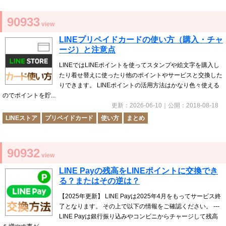
90933
view
LINEプリペイドカードの使い方（購入・チャ
ージ）と注意点
LINEではLINEポイントを使ってスタンプや絵文字を購入し
たり着せ替えに使ったり他のポイントやサービスと交換した
りできます。 LINEポイントの活用方法はかなり色々使える
のでポイントを貯...
更新：
2026-06-10
｜公開：
2018-08-18
LINEストア
プリペイドカード
使い方
まとめ
90932
view
LINE Payの残高をLINEポイントに交換でき
る？またはその逆は？
【2025年更新】 LINE Payは2025年4月をもってサービス終
了となります。 その上で以下の情報をご確認ください。 ---
LINE Payは銀行振り込みやコンビニからチャージして残高