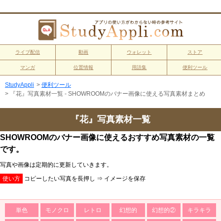
ライブ配信
動画
ウォレット
ストア
マンガ
位置情報
用語集
便利ツール
StudyAppli
>
便利ツール
>
『花』写真素材一覧 - SHOWROOMのバナー画像に使える写真素材まとめ
『花』写真素材一覧
SHOWROOMのバナー画像に使えるおすすめ写真素材の一覧
です。
写真や画像は定期的に更新していきます。
使い方
コピーしたい写真を長押し ⇒ イメージを保存
単色
モノクロ
レトロ
幻想的
幻想的②
キラキラ