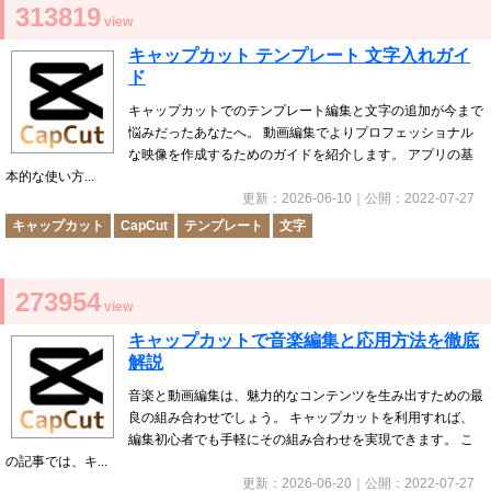
313819
view
キャップカット テンプレート 文字入れガイ
ド
キャップカットでのテンプレート編集と文字の追加が今まで
悩みだったあなたへ。 動画編集でよりプロフェッショナル
な映像を作成するためのガイドを紹介します。 アプリの基
本的な使い方...
更新：
2026-06-10
｜公開：
2022-07-27
キャップカット
CapCut
テンプレート
文字
273954
view
キャップカットで音楽編集と応用方法を徹底
解説
音楽と動画編集は、魅力的なコンテンツを生み出すための最
良の組み合わせでしょう。 キャップカットを利用すれば、
編集初心者でも手軽にその組み合わせを実現できます。 こ
の記事では、キ...
更新：
2026-06-20
｜公開：
2022-07-27