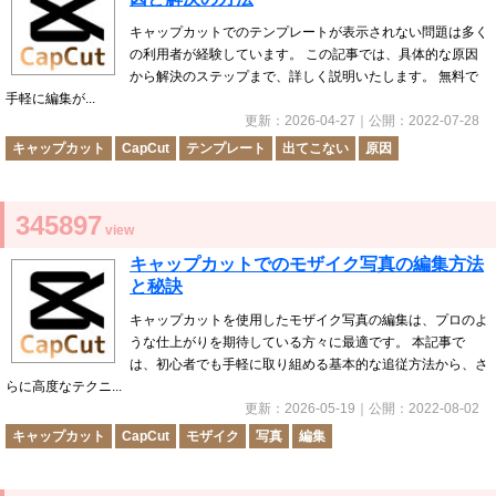
キャップカットでのテンプレートが表示されない問題は多く
の利用者が経験しています。 この記事では、具体的な原因
から解決のステップまで、詳しく説明いたします。 無料で
手軽に編集が...
更新：
2026-04-27
｜公開：
2022-07-28
キャップカット
CapCut
テンプレート
出てこない
原因
345897
view
キャップカットでのモザイク写真の編集方法
と秘訣
キャップカットを使用したモザイク写真の編集は、プロのよ
うな仕上がりを期待している方々に最適です。 本記事で
は、初心者でも手軽に取り組める基本的な追従方法から、さ
らに高度なテクニ...
更新：
2026-05-19
｜公開：
2022-08-02
キャップカット
CapCut
モザイク
写真
編集