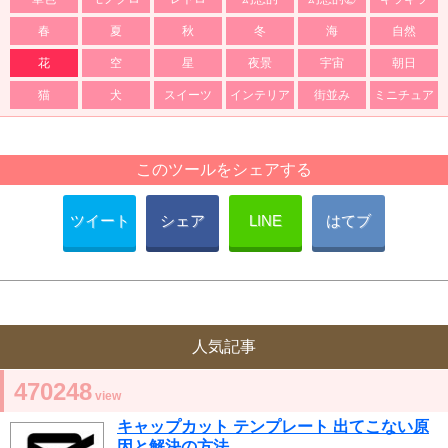
春
夏
秋
冬
海
自然
花
空
星
夜景
宇宙
朝日
猫
犬
スイーツ
インテリア
街並み
ミニチュア
このツールをシェアする
ツイート
シェア
LINE
はてブ
人気記事
470248
view
キャップカット テンプレート 出てこない原
因と解決の方法