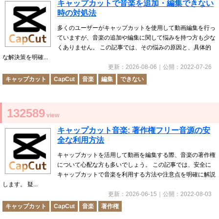
キャップカットで音楽を追加・編集できない
時の対処法
多くのユーザーがキャップカットを使用して動画編集を行っ
ていますが、音楽の追加や編集に関して悩みを持つ方も少な
くありません。 この記事では、その悩みの原因と、具体的
な解決策を明確...
更新：
2026-08-06
｜公開：
2022-07-26
キャップカット
CapCut
音楽
編集
できない
132589
view
キャップカット音楽: 著作権フリー音源の安
全な利用方法
キャップカットを活用して動画を編集する際、音楽の著作権
について心配な方も多いでしょう。 この記事では、安全に
キャップカットで音楽を利用する方法や注意点を明確に解説
します。 疑...
更新：
2026-06-15
｜公開：
2022-08-03
キャップカット
CapCut
音楽
著作権