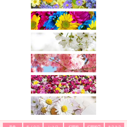
単色
モノクロ
レトロ
幻想的
幻想的②
キラキラ