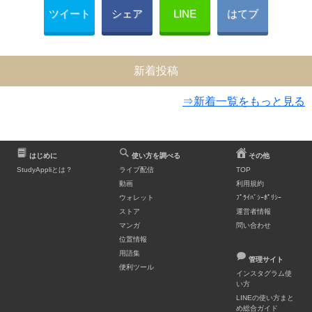
ツイート
シェア
LINE
はてブ
新着投稿
⇒新着一覧をもっと見る
はじめに
使い方を調べる
その他
StudyAppliとは？
ライブ配信
TOP
動画
利用規約
ウォレット
ﾌﾟﾗｲﾊﾞｼｰﾎﾟﾘｼｰ
ストア
運営者情報
マンガ
問い合わせ
位置情報
用語集
管理サイト
便利ツール
インスタグラム使
い方
LINEの使い方まと
め総合ガイド