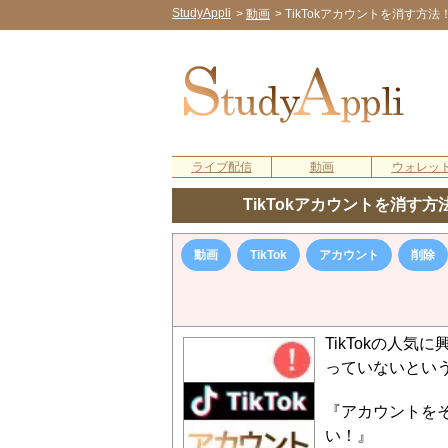
StudyAppli
>
動画
>
TikTokアカウントを消す方
ライブ配信
動画
ウォレッ
TikTokアカウントを消す
動画
TikTok
アカウント
削除
TikTokの人
っていないとい
『アカウントを
い！』