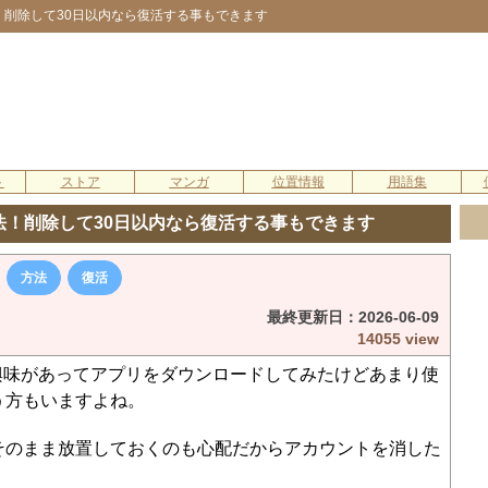
法！削除して30日以内なら復活する事もできます
ト
ストア
マンガ
位置情報
用語集
方法！削除して30日以内なら復活する事もできます
方法
復活
最終更新日：
2026-06-09
14055 view
気に興味があってアプリをダウンロードしてみたけどあまり使
う方もいますよね。
そのまま放置しておくのも心配だからアカウントを消した