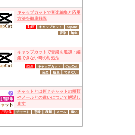
キャップカットで音楽編集と応用
方法を徹底解説
動画
キャップカット
capaut
音楽
編集
キャップカットで音楽を追加・編
集できない時の対処法
動画
キャップカット
CapCut
音楽
編集
できない
チャットとは何？チャットの種類
やメールとの違いについて解説し
ます
用語集
チャット
意味
種類
メール
違い