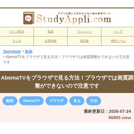
ライブ配信
動画
ウォレット
ストア
マンガ
位置情報
用語集
便利ツール
StudyAppli
>
動画
>
AbemaTVをブラウザで見る方法！ブラウザでは画質調整ができないので注意
です
AbemaTVをブラウザで見る方法！ブラウザでは画質調
整ができないので注意です
動画
AbemaTV
ブラウザ
見る
方法
最終更新日：
2026-07-24
66855 view