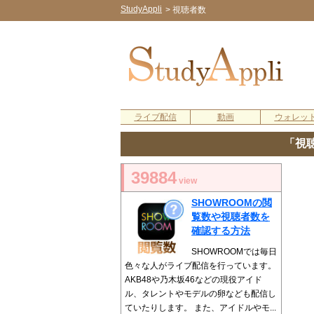
StudyAppli
>
視聴者数
ライブ配信
動画
ウォレッ
「視
39884
view
SHOWROOMの閲
覧数や視聴者数を
確認する方法
SHOWROOMでは毎日
色々な人がライブ配信を行っています。
AKB48や乃木坂46などの現役アイド
ル、タレントやモデルの卵なども配信し
ていたりします。 また、アイドルやモ...