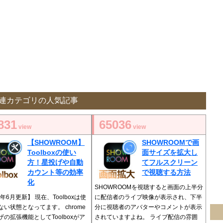
連カテゴリの人気記事
831
65036
view
view
【SHOWROOM】
SHOWROOMで画
Toolboxの使い
面サイズを拡大し
方！星投げや自動
てフルスクリーン
カウント等の効率
で視聴する方法
化
SHOWROOMを視聴すると画面の上半分
6年6月更新】 現在、Toolboxは使
に配信者のライブ映像が表示され、下半
ない状態となってます。 chrome
分に視聴者のアバターやコメントが表示
ザの拡張機能としてToolboxがア
されていますよね。 ライブ配信の雰囲