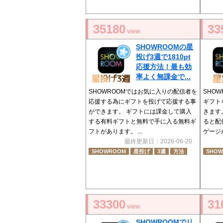
35180
33
view
SHOWROOMの星
投げ3週で1810pt
応援方法！最も効
率よく無課金で...
SHOWROOMではお気に入りの配信者を
SHO
応援する為にギフトを投げて応援する事
ギフト
ができます。 ギフトには課金して購入
きます
する有料ギフトと無料で手に入る無料ギ
ると配
フトがあります。 ...
ゲージが
最終更新日：2026-06-20
SHOWROOM
星投げ
3週
方法
SHO
33300
31
view
SHOWROOMでリ