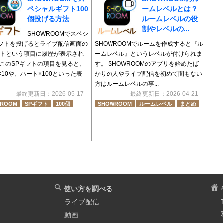
ペシャルギフト100
ームレベルとは？
個投げる方法
ルームレベルの役
割やレベルの...
SHOWROOMでスペシ
フトを投げるとライブ配信画面の
SHOWROOMでルームを作成すると『ル
フトという項目に履歴が表示され
ームレベル』というレベルが付けられま
 このSPギフトの項目を見ると、
す。 SHOWROOMのアプリを始めたば
×10や、ハート×100といった表
かりの人やライブ配信を初めて間もない
方はルームレベルの事...
最終更新日：2026-05-17
最終更新日：2026-04-21
WROOM
SPギフト
100個
SHOWROOM
ルームレベル
まとめ
使い方を調べる
ライブ配信
動画