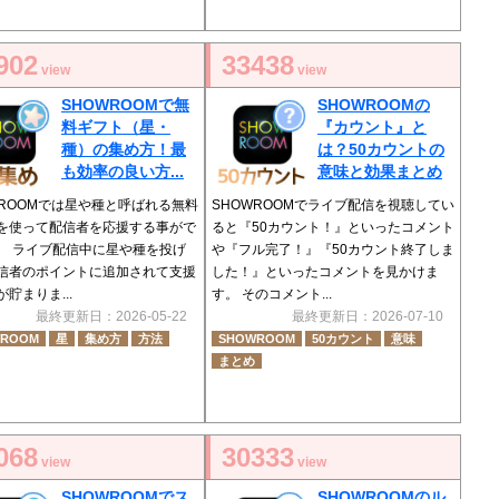
902
33438
view
view
SHOWROOMで無
SHOWROOMの
料ギフト（星・
『カウント』と
種）の集め方！最
は？50カウントの
も効率の良い方...
意味と効果まとめ
WROOMでは星や種と呼ばれる無料
SHOWROOMでライブ配信を視聴してい
を使って配信者を応援する事がで
ると『50カウント！』といったコメント
。 ライブ配信中に星や種を投げ
や『フル完了！』『50カウント終了しま
信者のポイントに追加されて支援
した！』といったコメントを見かけま
貯まりま...
す。 そのコメント...
最終更新日：2026-05-22
最終更新日：2026-07-10
WROOM
星
集め方
方法
SHOWROOM
50カウント
意味
まとめ
068
30333
view
view
SHOWROOMでス
SHOWROOMのル