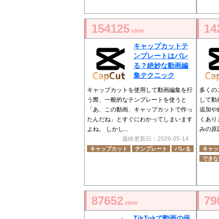
154125
14
view
キャップカットテ
ンプレートはバレ
る？絶妙な動画編
集テクニック
キャップカットを使用して動画編集を行
多くの
う際、一般的なテンプレートを使うと
して動
「あ、この動画、キャップカットで作っ
追加や
たんだね」とすぐにわかってしまいます
くあり
よね。 しかし...
みの原因
最終更新日：2026-05-14
キャップカット
テンプレート
バレる
キャッ
できな
87652
79
view
TikTokで動画の保