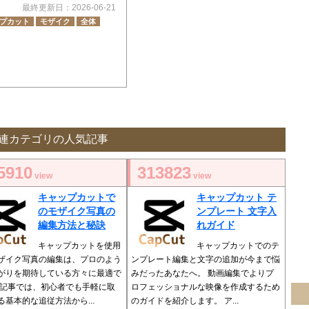
最終更新日：2026-06-21
プカット
モザイク
全体
連カテゴリの人気記事
5910
313823
view
view
キャップカットで
キャップカット テ
のモザイク写真の
ンプレート 文字入
編集方法と秘訣
れガイド
キャップカットを使用
キャップカットでのテ
ザイク写真の編集は、プロのよう
ンプレート編集と文字の追加が今まで悩
がりを期待している方々に最適で
みだったあなたへ。 動画編集でよりプ
本記事では、初心者でも手軽に取
ロフェッショナルな映像を作成するため
る基本的な追従方法から...
のガイドを紹介します。 ア...