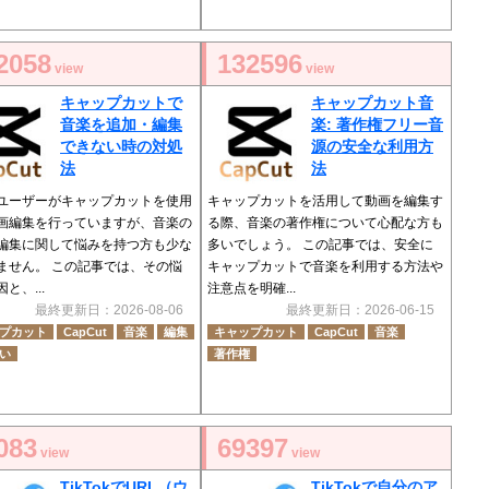
2058
132596
view
view
キャップカットで
キャップカット音
音楽を追加・編集
楽: 著作権フリー音
できない時の対処
源の安全な利用方
法
法
ユーザーがキャップカットを使用
キャップカットを活用して動画を編集す
画編集を行っていますが、音楽の
る際、音楽の著作権について心配な方も
編集に関して悩みを持つ方も少な
多いでしょう。 この記事では、安全に
ません。 この記事では、その悩
キャップカットで音楽を利用する方法や
と、...
注意点を明確...
最終更新日：2026-08-06
最終更新日：2026-06-15
プカット
CapCut
音楽
編集
キャップカット
CapCut
音楽
い
著作権
083
69397
view
view
TikTokでURL（ウ
TikTokで自分のア