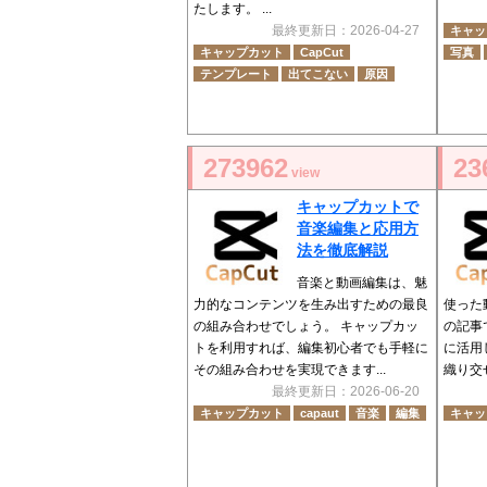
たします。 ...
最終更新日：2026-04-27
キャッ
キャップカット
CapCut
写真
テンプレート
出てこない
原因
273962
23
view
キャップカットで
音楽編集と応用方
法を徹底解説
音楽と動画編集は、魅
力的なコンテンツを生み出すための最良
使った
の組み合わせでしょう。 キャップカッ
の記事
トを利用すれば、編集初心者でも手軽に
に活用
その組み合わせを実現できます...
織り交
最終更新日：2026-06-20
キャップカット
capaut
音楽
編集
キャッ