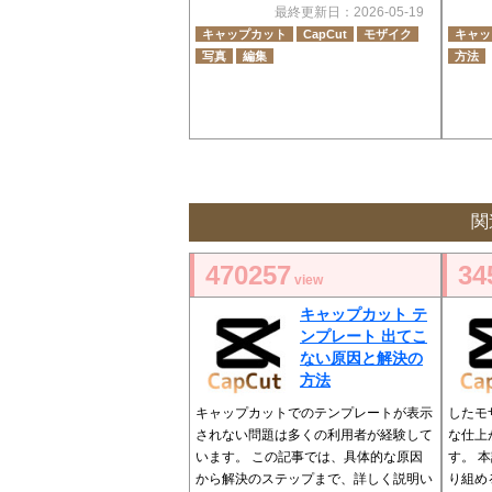
最終更新日：2026-05-19
キャップカット
CapCut
モザイク
キャッ
写真
編集
方法
関
470257
34
view
キャップカット テ
ンプレート 出てこ
ない原因と解決の
方法
キャップカットでのテンプレートが表示
したモ
されない問題は多くの利用者が経験して
な仕上
います。 この記事では、具体的な原因
す。 
から解決のステップまで、詳しく説明い
り組め