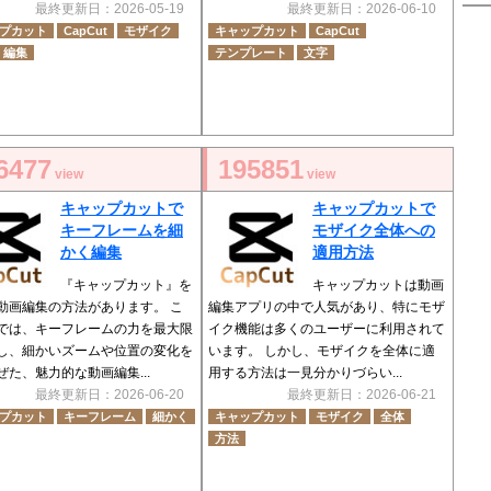
最終更新日：2026-05-19
最終更新日：2026-06-10
プカット
CapCut
モザイク
キャップカット
CapCut
編集
テンプレート
文字
6477
195851
view
view
キャップカットで
キャップカットで
キーフレームを細
モザイク全体への
かく編集
適用方法
『キャップカット』を
キャップカットは動画
動画編集の方法があります。 こ
編集アプリの中で人気があり、特にモザ
では、キーフレームの力を最大限
イク機能は多くのユーザーに利用されて
し、細かいズームや位置の変化を
います。 しかし、モザイクを全体に適
ぜた、魅力的な動画編集...
用する方法は一見分かりづらい...
最終更新日：2026-06-20
最終更新日：2026-06-21
プカット
キーフレーム
細かく
キャップカット
モザイク
全体
方法