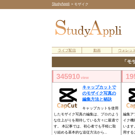
StudyAppli
>
モザイク
ライブ配信
動画
ウォレッ
「モ
345910
19
view
キャップカットで
のモザイク写真の
編集方法と秘訣
キャップカットを使用
したモザイク写真の編集は、プロのよう
編集ア
な仕上がりを期待している方々に最適で
イク機
す。 本記事では、初心者でも手軽に取
います
り組める基本的な追従方法から...
用する