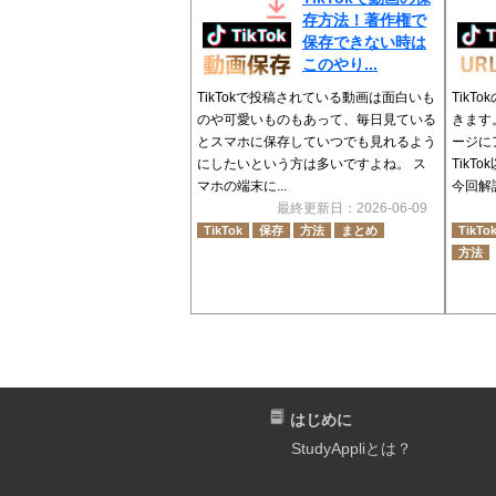
存方法！著作権で
保存できない時は
このやり...
TikTokで投稿されている動画は面白いも
TikT
のや可愛いものもあって、毎日見ている
きます
とスマホに保存していつでも見れるよう
ージに
にしたいという方は多いですよね。 ス
Tik
マホの端末に...
今回解説
最終更新日：2026-06-09
TikTok
保存
方法
まとめ
TikTo
方法
はじめに
StudyAppliとは？