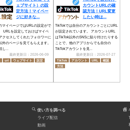
ェブサイト）の設
カウントURLの確
定方法！マイペー
認方法！URL変更
ジに好きな...
したい時は...
okのマイページではURLの設定がで
TikTokでは自分のアカウントごとにURL
。 URLを設定しておけばマイペ
が設定されています。 アカウントURL
アクセスしてくれたフォロワーに
はTikTok以外のSNSに貼り付けたりする
Tok以外のページを見てもらえます。
ことで、他のアプリからでも自分の
し...
TikTokアカウントを見...
最終更新日：2026-06-09
最終更新日：2026-07-27
k
url
ウェブサイト
設定
TikTok
アカウント
URL
確認
方法
使い方を調べる
ライブ配信
動画