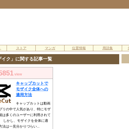
ト
ストア
マンガ
位置情報
用語集
ザイク」に関する記事一覧
5851
view
キャップカットで
モザイク全体への
適用方法
キャップカットは動画
プリの中で人気があり、特にモザ
能は多くのユーザーに利用されて
。 しかし、モザイクを全体に適
方法は一見分かりづらい...