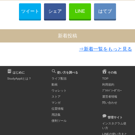
ツイート
シェア
LINE
はてブ
新着投稿
⇒新着一覧をもっと見る
はじめに
使い方を調べる
その他
StudyAppliとは？
ライブ配信
TOP
動画
利用規約
ウォレット
ﾌﾟﾗｲﾊﾞｼｰﾎﾟﾘｼｰ
ストア
運営者情報
マンガ
問い合わせ
位置情報
用語集
管理サイト
便利ツール
インスタグラム使
い方
LINEの使い方まと