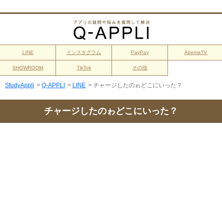
LINE
インスタグラム
PayPay
AbemaTV
SHOWROOM
TikTok
その他
StudyAppli
>
Q-APPLI
>
LINE
>
チャージしたのゎどこにいった？
チャージしたのゎどこにいった？