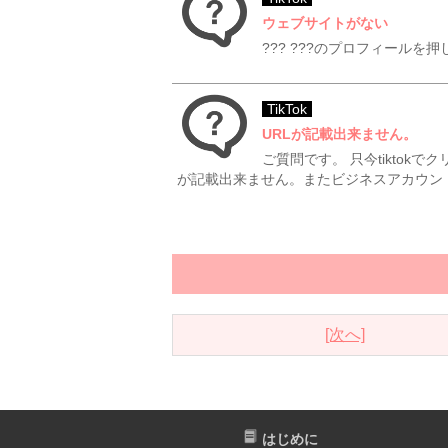
ウェブサイトがない
??? ???のプロフィール
TikTok
URLが記載出来ません。
ご質問です。 只今tiktok
が記載出来ません。またビジネスアカウント
[次へ]
はじめに