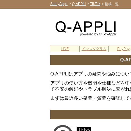
StudyAppli
>
Q-APPLI
>
TikTok
>
投稿一覧
LINE
インスタグラム
PayPay
Q-
Q-APPLIはアプリの疑問や悩みに
アプリの使い方や機能や仕様などを中
て不安の解消やトラブル解決に繋がれ
まずは最近多い疑問・質問を確認して
TikTok