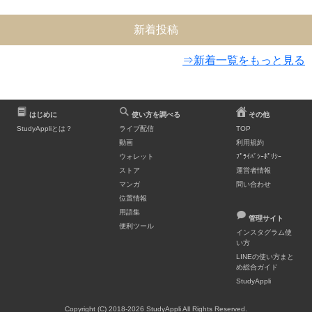
新着投稿
⇒新着一覧をもっと見る
はじめに
使い方を調べる
その他
StudyAppliとは？
ライブ配信
TOP
動画
利用規約
ウォレット
ﾌﾟﾗｲﾊﾞｼｰﾎﾟﾘｼｰ
ストア
運営者情報
マンガ
問い合わせ
位置情報
用語集
管理サイト
便利ツール
インスタグラム使
い方
LINEの使い方まと
め総合ガイド
StudyAppli
Copyright (C) 2018-2026 StudyAppli All Rights Reserved.