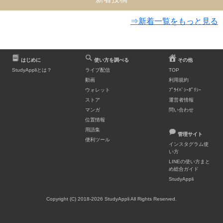
⇒新着一覧をもっと見る
はじめに
使い方を調べる
その他
StudyAppliとは？
ライブ配信
TOP
動画
利用規約
ウォレット
ﾌﾟﾗｲﾊﾞｼｰﾎﾟﾘｼｰ
ストア
運営者情報
マンガ
問い合わせ
位置情報
用語集
管理サイト
便利ツール
インスタグラム使
い方
LINEの使い方まと
め総合ガイド
StudyAppli
Copyright (C) 2018-2026 StudyAppli All Rights Reserved.