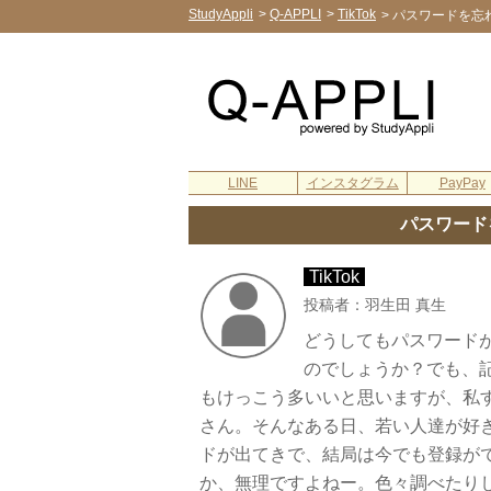
StudyAppli
>
Q-APPLI
>
TikTok
>
パスワードを忘
LINE
インスタグラム
PayPay
パスワード
TikTok
投稿者：羽生田 真生
どうしてもパスワード
のでしょうか？でも、
もけっこう多いいと思いますが、私
さん。そんなある日、若い人達が好き
ドが出てきで、結局は今でも登録が
か、無理ですよねー。色々調べたり