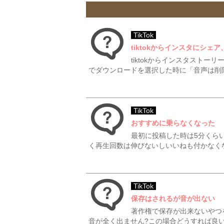
TikTok
tiktokからインスタにシェ
tiktokからインスタストー
でダウンロードを選択した時に「音声は削除
TikTok
おすすめに乗らなくなった
最初に投稿した時は5分くら
く再生回数は伸びないしいいねも付かなくなり
TikTok
保存はされるが音が出ない
著作権で保存が出来ないやつ
音が全く出ません?この場合どうすれば良いで