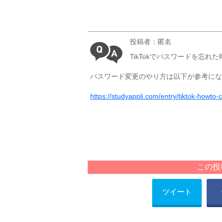
投稿者：匿名
TikTokでパスワードを忘
パスワード変更のやり方は以下が参考にな
https://studyappli.com/entry/tiktok-howt
この投
ツイート