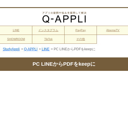
LINE
インスタグラム
PayPay
AbemaTV
SHOWROOM
TikTok
その他
StudyAppli
>
Q-APPLI
>
LINE
>
PC LINEからPDFをkeepに
PC LINEからPDFをkeepに