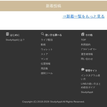
新着投稿
⇒新着一覧をもっと見る
はじめに
使い方を調べる
その他
StudyAppliとは？
ライブ配信
TOP
動画
利用規約
ウォレット
ﾌﾟﾗｲﾊﾞｼｰﾎﾟﾘｼｰ
ストア
運営者情報
マンガ
問い合わせ
位置情報
用語集
管理サイト
便利ツール
インスタグラム使
い方
LINEの使い方まと
め総合ガイド
StudyAppli
Copyright (C) 2018-2026 StudyAppli All Rights Reserved.