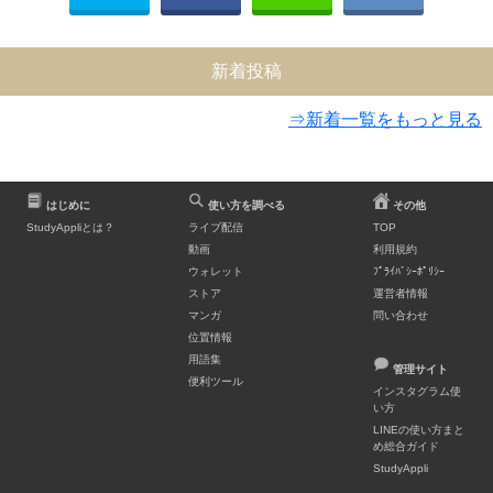
新着投稿
⇒新着一覧をもっと見る
はじめに
使い方を調べる
その他
StudyAppliとは？
ライブ配信
TOP
動画
利用規約
ウォレット
ﾌﾟﾗｲﾊﾞｼｰﾎﾟﾘｼｰ
ストア
運営者情報
マンガ
問い合わせ
位置情報
用語集
管理サイト
便利ツール
インスタグラム使
い方
LINEの使い方まと
め総合ガイド
StudyAppli