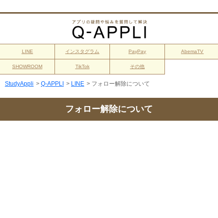
LINE
インスタグラム
PayPay
AbemaTV
SHOWROOM
TikTok
その他
StudyAppli
>
Q-APPLI
>
LINE
>
フォロー解除について
フォロー解除について