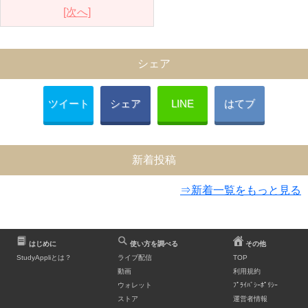
[次へ]
シェア
ツイート
シェア
LINE
はてブ
新着投稿
⇒新着一覧をもっと見る
はじめに
使い方を調べる
その他
StudyAppliとは？
ライブ配信
TOP
動画
利用規約
ウォレット
ﾌﾟﾗｲﾊﾞｼｰﾎﾟﾘｼｰ
ストア
運営者情報