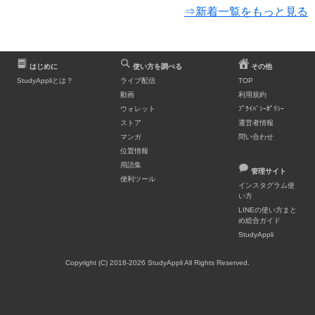
⇒新着一覧をもっと見る
はじめに
使い方を調べる
その他
StudyAppliとは？
ライブ配信
TOP
動画
利用規約
ウォレット
ﾌﾟﾗｲﾊﾞｼｰﾎﾟﾘｼｰ
ストア
運営者情報
マンガ
問い合わせ
位置情報
用語集
管理サイト
便利ツール
インスタグラム使
い方
LINEの使い方まと
め総合ガイド
StudyAppli
Copyright (C) 2018-2026 StudyAppli All Rights Reserved.