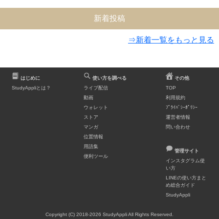
新着投稿
⇒新着一覧をもっと見る
はじめに
使い方を調べる
その他
StudyAppliとは？
ライブ配信
TOP
動画
利用規約
ウォレット
ﾌﾟﾗｲﾊﾞｼｰﾎﾟﾘｼｰ
ストア
運営者情報
マンガ
問い合わせ
位置情報
用語集
管理サイト
便利ツール
インスタグラム使
い方
LINEの使い方まと
め総合ガイド
StudyAppli
Copyright (C) 2018-2026 StudyAppli All Rights Reserved.