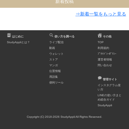
新着投稿
⇒新着一覧をもっと見る
はじめに
使い方を調べる
その他
StudyAppliとは？
ライブ配信
TOP
動画
利用規約
ウォレット
ﾌﾟﾗｲﾊﾞｼｰﾎﾟﾘｼｰ
ストア
運営者情報
マンガ
問い合わせ
位置情報
用語集
管理サイト
便利ツール
インスタグラム使
い方
LINEの使い方まと
め総合ガイド
StudyAppli
Copyright (C) 2018-2026 StudyAppli All Rights Reserved.