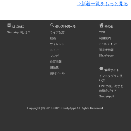
⇒新着一覧をもっと見る
はじめに
使い方を調べる
その他
StudyAppliとは？
ライブ配信
TOP
動画
利用規約
ウォレット
ﾌﾟﾗｲﾊﾞｼｰﾎﾟﾘｼｰ
ストア
運営者情報
マンガ
問い合わせ
位置情報
用語集
管理サイト
便利ツール
インスタグラム使
い方
LINEの使い方まと
め総合ガイド
StudyAppli
Copyright (C) 2018-2026 StudyAppli All Rights Reserved.