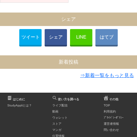
シェア
ツイート
シェア
LINE
はてブ
新着投稿
⇒新着一覧をもっと見る
はじめに
使い方を調べる
その他
StudyAppliとは？
ライブ配信
TOP
動画
利用規約
ウォレット
ﾌﾟﾗｲﾊﾞｼｰﾎﾟﾘｼｰ
ストア
運営者情報
マンガ
問い合わせ
位置情報