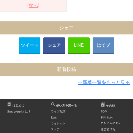
[次へ]
シェア
ツイート
シェア
LINE
はてブ
新着投稿
⇒新着一覧をもっと見る
はじめに
使い方を調べる
その他
StudyAppliとは？
ライブ配信
TOP
動画
利用規約
ウォレット
ﾌﾟﾗｲﾊﾞｼｰﾎﾟﾘｼｰ
ストア
運営者情報