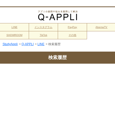
LINE
インスタグラム
PayPay
AbemaTV
SHOWROOM
TikTok
その他
StudyAppli
>
Q-APPLI
>
LINE
>
検索履歴
検索履歴