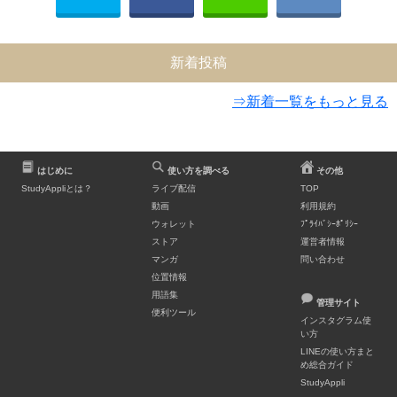
新着投稿
⇒新着一覧をもっと見る
はじめに
使い方を調べる
その他
StudyAppliとは？
ライブ配信
TOP
動画
利用規約
ウォレット
ﾌﾟﾗｲﾊﾞｼｰﾎﾟﾘｼｰ
ストア
運営者情報
マンガ
問い合わせ
位置情報
用語集
管理サイト
便利ツール
インスタグラム使
い方
LINEの使い方まと
め総合ガイド
StudyAppli