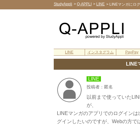
StudyAppli
>
Q-APPLI
>
LINE
>
LINEマンガにロ
LINE
インスタグラム
PayPay
LIN
LINE
投稿者：匿名
以前まで使っていたLI
が、
LINEマンガのアプリでのログイン
グインしたいのですが、Webの方で