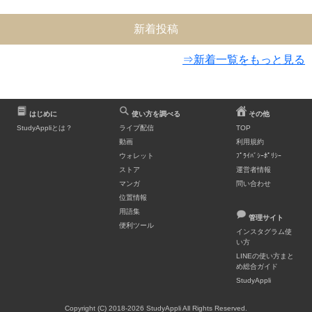
新着投稿
⇒新着一覧をもっと見る
はじめに
使い方を調べる
その他
StudyAppliとは？
ライブ配信
TOP
動画
利用規約
ウォレット
ﾌﾟﾗｲﾊﾞｼｰﾎﾟﾘｼｰ
ストア
運営者情報
マンガ
問い合わせ
位置情報
用語集
管理サイト
便利ツール
インスタグラム使
い方
LINEの使い方まと
め総合ガイド
StudyAppli
Copyright (C) 2018-2026 StudyAppli All Rights Reserved.