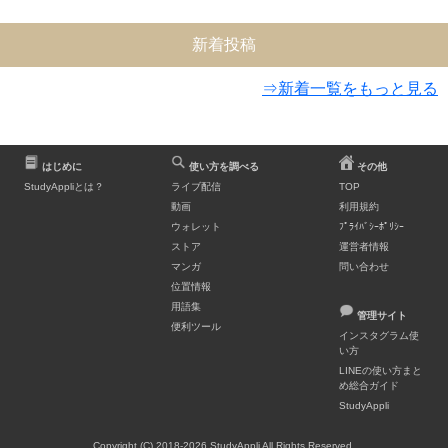
新着投稿
⇒新着一覧をもっと見る
はじめに
使い方を調べる
その他
StudyAppliとは？
ライブ配信
TOP
動画
利用規約
ウォレット
ﾌﾟﾗｲﾊﾞｼｰﾎﾟﾘｼｰ
ストア
運営者情報
マンガ
問い合わせ
位置情報
用語集
管理サイト
便利ツール
インスタグラム使
い方
LINEの使い方まと
め総合ガイド
StudyAppli
Copyright (C) 2018-2026 StudyAppli All Rights Reserved.