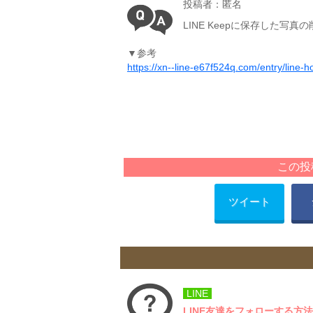
投稿者：匿名
LINE Keepに保存した
▼参考
https://xn--line-e67f524q.com/entry/line-
この投
ツイート
LINE
LINE友達をフォローする方