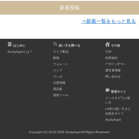
新着投稿
⇒新着一覧をもっと見る
はじめに
使い方を調べる
その他
StudyAppliとは？
ライブ配信
TOP
動画
利用規約
ウォレット
ﾌﾟﾗｲﾊﾞｼｰﾎﾟﾘｼｰ
ストア
運営者情報
マンガ
問い合わせ
位置情報
用語集
管理サイト
便利ツール
インスタグラム使
い方
LINEの使い方まと
め総合ガイド
StudyAppli
Copyright (C) 2018-2026 StudyAppli All Rights Reserved.