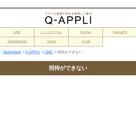
LINE
インスタグラム
PayPay
AbemaTV
SHOWROOM
TikTok
その他
StudyAppli
>
Q-APPLI
>
LINE
>
招待ができない
招待ができない