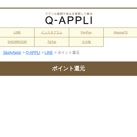
LINE
インスタグラム
PayPay
AbemaTV
SHOWROOM
TikTok
その他
StudyAppli
>
Q-APPLI
>
LINE
>
ポイント還元
ポイント還元