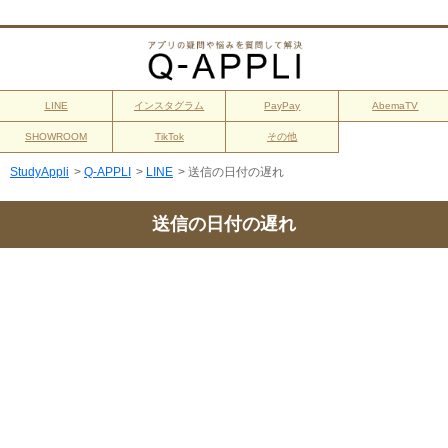
LINE
インスタグラム
PayPay
AbemaTV
SHOWROOM
TikTok
その他
StudyAppli
>
Q-APPLI
>
LINE
>
送信の日付の遅れ
送信の日付の遅れ