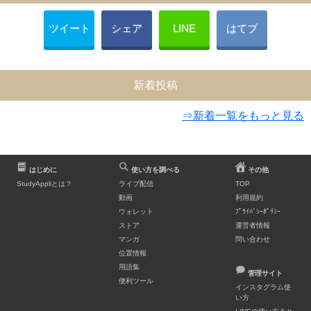
ツイート
シェア
LINE
はてブ
新着投稿
⇒新着一覧をもっと見る
はじめに
使い方を調べる
その他
StudyAppliとは？
ライブ配信
TOP
動画
利用規約
ウォレット
ﾌﾟﾗｲﾊﾞｼｰﾎﾟﾘｼｰ
ストア
運営者情報
マンガ
問い合わせ
位置情報
用語集
管理サイト
便利ツール
インスタグラム使
い方