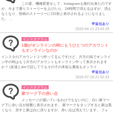
この度、機種変更をして、Instagramも移行出来たのです
が、今まで通りストーリーを上げたら、24時間で消えるはずが、消え
なくなり、投稿のストーリーに2日前と表示されるようになりまし
た。 ...
💬返信あり
2020-04-11 23:43:29
インスタグラム
1個がオンラインの時にもうひとつのアカウント
もオンラインなのか
インスタのアカウント２つ作ってるんですけど、片方の垢でオンライ
ン中の時はもう片方のアカウントもオンライン中って表示されます
か？ (友達とdmで話しててもその子の本垢も裏垢もオンライ...
💬返信あり
2020-07-18 21:02:23
インスタグラム
家マーク下の赤い点
メッセージが届いているわけでもないのに、白い家マー
ク下に赤い点が頻繁に表示されます。 家マークをタップすると家は黒
くなり、戻すと家は白に戻りますが、赤い点は消えています。 フォ