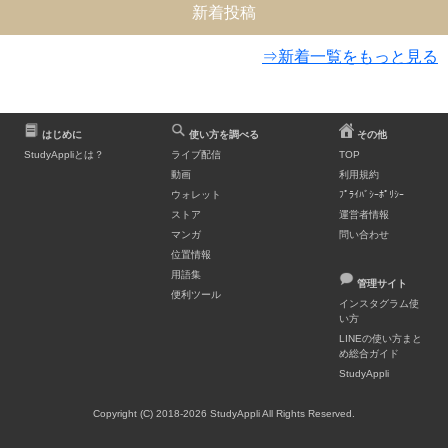
新着投稿
⇒新着一覧をもっと見る
はじめに
使い方を調べる
その他
StudyAppliとは？
ライブ配信
TOP
動画
利用規約
ウォレット
ﾌﾟﾗｲﾊﾞｼｰﾎﾟﾘｼｰ
ストア
運営者情報
マンガ
問い合わせ
位置情報
用語集
管理サイト
便利ツール
インスタグラム使
い方
LINEの使い方まと
め総合ガイド
StudyAppli
Copyright (C) 2018-2026 StudyAppli All Rights Reserved.