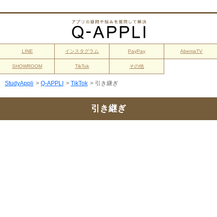
LINE
インスタグラム
PayPay
AbemaTV
SHOWROOM
TikTok
その他
StudyAppli
>
Q-APPLI
>
TikTok
>
引き継ぎ
引き継ぎ