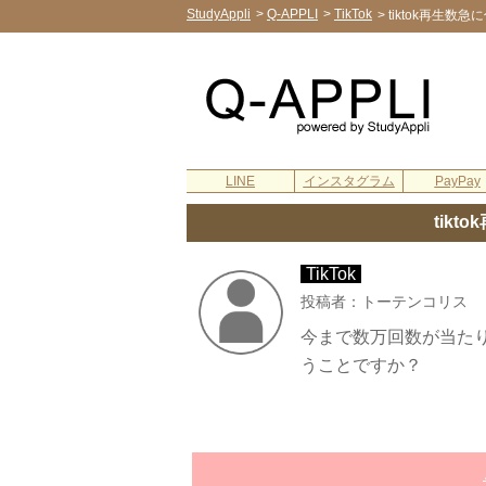
StudyAppli
>
Q-APPLI
>
TikTok
>
tiktok再生数
LINE
インスタグラム
PayPay
tik
TikTok
投稿者：トーテンコリス
今まで数万回数が当た
うことですか？