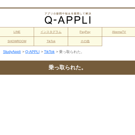
LINE
インスタグラム
PayPay
AbemaTV
SHOWROOM
TikTok
その他
StudyAppli
>
Q-APPLI
>
TikTok
>
乗っ取られた。
乗っ取られた。