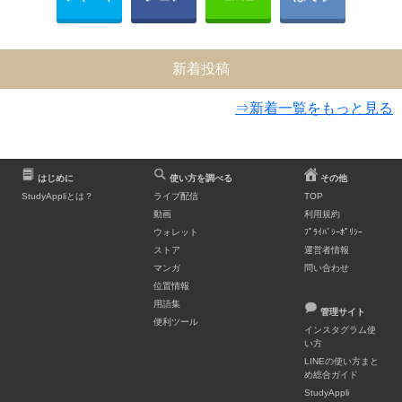
新着投稿
⇒新着一覧をもっと見る
はじめに
使い方を調べる
その他
StudyAppliとは？
ライブ配信
TOP
動画
利用規約
ウォレット
ﾌﾟﾗｲﾊﾞｼｰﾎﾟﾘｼｰ
ストア
運営者情報
マンガ
問い合わせ
位置情報
用語集
管理サイト
便利ツール
インスタグラム使
い方
LINEの使い方まと
め総合ガイド
StudyAppli